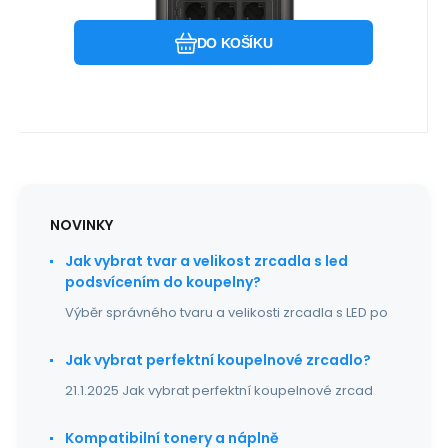
nabíjecí stanice 512 Wh s rychlým
Oblíbený
Porovnat
nabíjením a LFP baterií EcoFlow
DO KOŠÍKU
NOVINKY
Jak vybrat tvar a velikost zrcadla s led
podsvícením do koupelny?
Výběr správného tvaru a velikosti zrcadla s LED po
Jak vybrat perfektní koupelnové zrcadlo?
21.1.2025 Jak vybrat perfektní koupelnové zrcad
Kompatibilní tonery a náplně