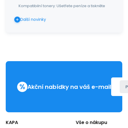
Kompatibilní tonery: Ušetřete peníze a tiskněte
Další novinky
%
Akční nabídky na váš e-mail
P
KAPA
Vše o nákupu