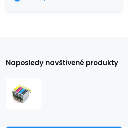
Naposledy navštívené produkty
Epson
T0715
sada
4barvy,
kompatibilní
inkoustová
kazeta
NEW