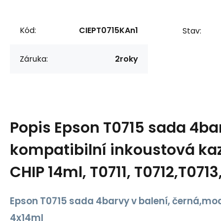
Kód:
CIEPT0715KAn1
Stav:
Záruka:
2roky
Popis
Epson T0715 sada 4ba
kompatibilní inkoustová k
CHIP 14ml, T0711, T0712,T0713
Epson T0715 sada 4barvy v balení, černá,mo
4x14ml