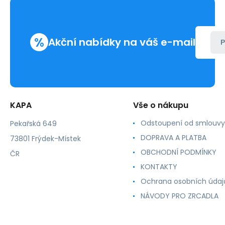
CHIP
14ml,
T0711,
%
T0712,T0713,T0714
Akční nabídky na váš e-mail
P
KAPA
Vše o nákupu
Odstoupení od smlouvy
Pekařská 649
DOPRAVA A PLATBA
73801 Frýdek-Místek
OBCHODNÍ PODMÍNKY
ČR
KONTAKTY
Ochrana osobních údaj
NÁVODY PRO ZRCADLA