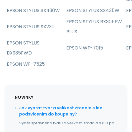
EPSON STYLUS SX430W
EPSON STYLUS SX435W
EP
EPSON STYLUS BX305FW
EPSON STYLUS SX230
EP
PLUS
EPSON STYLUS
EPSON WF-7015
EP
BX935FWD
EPSON WF-7525
NOVINKY
Jak vybrat tvar a velikost zrcadla s led
podsvícením do koupelny?
Výběr správného tvaru a velikosti zrcadla s LED po