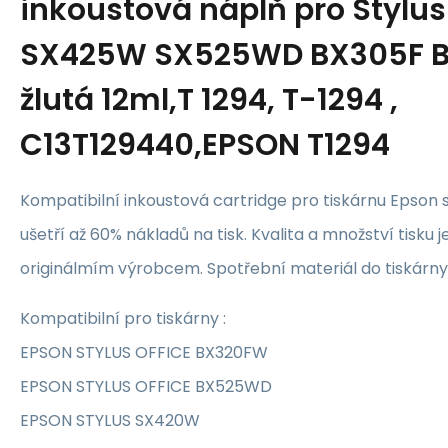
inkoustová náplň pro Styl
SX425W SX525WD BX305F 
žlutá 12ml,T 1294, T-1294 ,
C13T129440,EPSON T1294
Kompatibilní inkoustová cartridge pro tiskárnu Epson
ušetří až 60% nákladů na tisk. Kvalita a množství tisku 
originálmím výrobcem. Spotřební materiál do tiskár
Kompatibilní pro tiskárny :
EPSON STYLUS OFFICE BX320FW
EPSON STYLUS OFFICE BX525WD
EPSON STYLUS SX420W