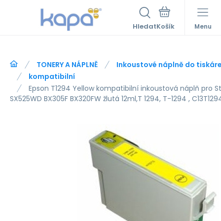
Hledat
Menu
TONERY A NÁPLNĚ
Inkoustové náplně do tiskár
kompatibilní
Epson T1294 Yellow kompatibilní inkoustová náplň pro
SX525WD BX305F BX320FW žlutá 12ml,T 1294, T-1294 , C13T12