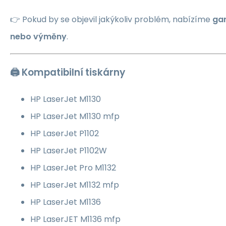
👉 Pokud by se objevil jakýkoliv problém, nabízíme
gar
nebo výměny
.
🖨️ Kompatibilní tiskárny
HP LaserJet M1130
HP LaserJet M1130 mfp
HP LaserJet P1102
HP LaserJet P1102W
HP LaserJet Pro M1132
HP LaserJet M1132 mfp
HP LaserJet M1136
HP LaserJET M1136 mfp