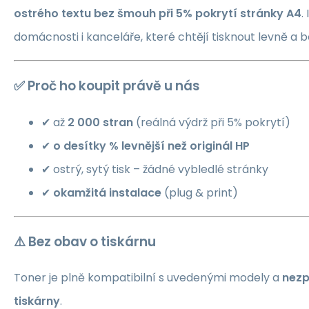
ostrého textu bez šmouh při 5% pokrytí stránky A4
.
domácnosti i kanceláře, které chtějí tisknout levně a b
✅ Proč ho koupit právě u nás
✔ až
2 000 stran
(reálná výdrž při 5% pokrytí)
✔
o desítky % levnější než originál HP
✔ ostrý, sytý tisk – žádné vybledlé stránky
✔
okamžitá instalace
(plug & print)
⚠️ Bez obav o tiskárnu
Toner je plně kompatibilní s uvedenými modely a
nezp
tiskárny
.