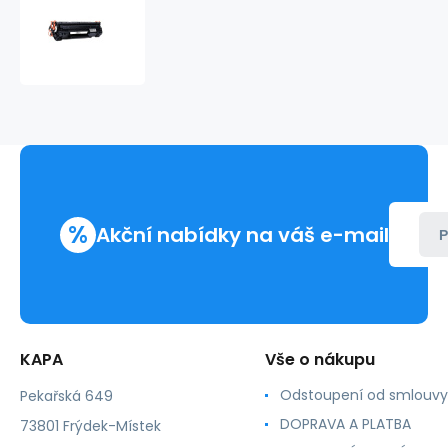
Toner
HP
CE285A
pro
HP
LaserJet
Pro
M1212
MFP,
kompatibilní
%
Akční nabídky na váš e-mail
P
KAPA
Vše o nákupu
Odstoupení od smlouvy
Pekařská 649
DOPRAVA A PLATBA
73801 Frýdek-Místek