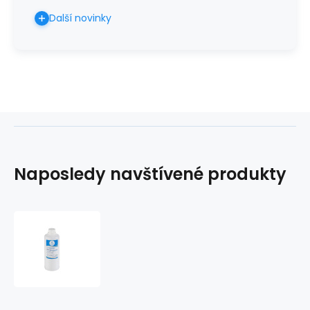
Další novinky
Naposledy navštívené produkty
Inkoust
modrý
1
litr
pro
HP