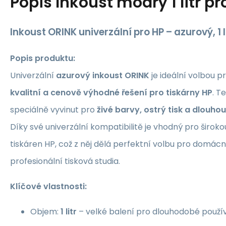
Popis
Inkoust modrý 1 litr pr
Inkoust ORINK univerzální pro HP – azurový, 1 l
Popis produktu:
Univerzální
azurový inkoust ORINK
je ideální volbou pr
kvalitní a cenově výhodné řešení pro tiskárny HP
. T
speciálně vyvinut pro
živé barvy, ostrý tisk a dlouho
Díky své univerzální kompatibilitě je vhodný pro širok
tiskáren HP, což z něj dělá perfektní volbu pro domácno
profesionální tisková studia.
Klíčové vlastnosti:
Objem:
1 litr
– velké balení pro dlouhodobé použí