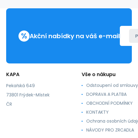
%
Akční nabídky na váš e-mail
P
KAPA
Vše o nákupu
Odstoupení od smlouvy
Pekařská 649
DOPRAVA A PLATBA
73801 Frýdek-Místek
OBCHODNÍ PODMÍNKY
ČR
KONTAKTY
Ochrana osobních údaj
NÁVODY PRO ZRCADLA