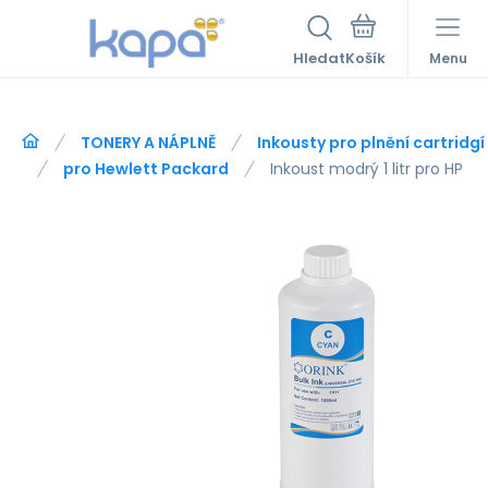
Hledat
Menu
TONERY A NÁPLNĚ
Inkousty pro plnění cartridg
pro Hewlett Packard
Inkoust modrý 1 litr pro HP