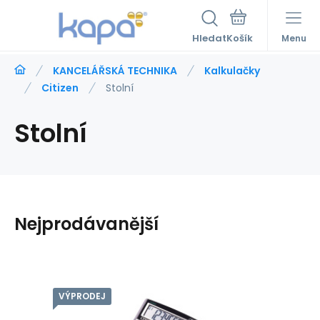
Hledat
Menu
KANCELÁŘSKÁ TECHNIKA
Kalkulačky
Citizen
Stolní
Stolní
Nejprodávanější
VÝPRODEJ
Kód dod.:
Kód:
ACCICT500S1B
LAM61374
NENÍ SKLADEM
Záruka
479
Kč
2roky
Citizen Kalkulačka CT500VII,