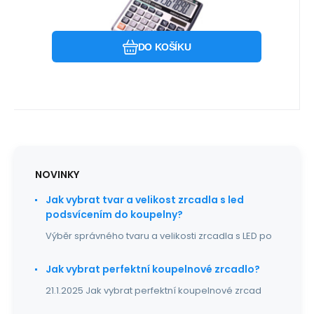
šedá, stolní, desetimístná
Stolní kalkulátor s 10místným displejem,
automatickým vypnutí a výpočtem
Oblíbený
Porovnat
marže. 10-místný displej
DO KOŠÍKU
NOVINKY
Jak vybrat tvar a velikost zrcadla s led
podsvícením do koupelny?
Výběr správného tvaru a velikosti zrcadla s LED po
Jak vybrat perfektní koupelnové zrcadlo?
21.1.2025 Jak vybrat perfektní koupelnové zrcad