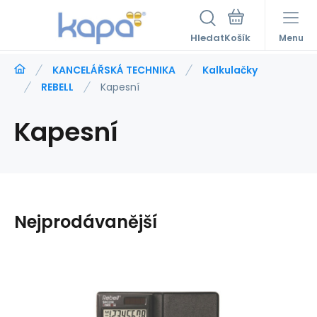
Hledat
Menu
KANCELÁŘSKÁ TECHNIKA
Kalkulačky
REBELL
Kapesní
Kapesní
Nejprodávanější
Kód:
a550580
Skladem
>5
ks
Záruka
105
Kč
2roky
Kalkulačka REBELL SHC 200 N