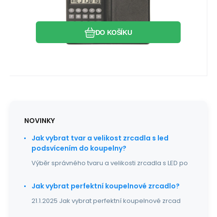
černá
Stylový kapesní duálně napájený
kalkulátor s 8 místným displejem v
Oblíbený
Porovnat
atraktivním provedení. základn
DO KOŠÍKU
NOVINKY
Jak vybrat tvar a velikost zrcadla s led
podsvícením do koupelny?
Výběr správného tvaru a velikosti zrcadla s LED po
Jak vybrat perfektní koupelnové zrcadlo?
21.1.2025 Jak vybrat perfektní koupelnové zrcad