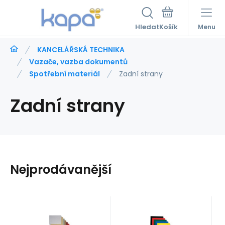
Hledat
Menu
KANCELÁŘSKÁ TECHNIKA
Vazače, vazba dokumentů
Spotřební materiál
Zadní strany
Zadní strany
Nejprodávanější
Kód:
380022
Kód:
380010
Skladem
>5
Skladem
>5