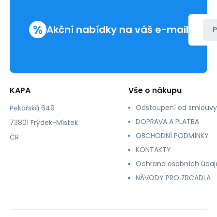
%
Akční nabídky na váš e-mail
P
KAPA
Vše o nákupu
Odstoupení od smlouvy
Pekařská 649
DOPRAVA A PLATBA
73801 Frýdek-Místek
OBCHODNÍ PODMÍNKY
ČR
KONTAKTY
Ochrana osobních údaj
NÁVODY PRO ZRCADLA