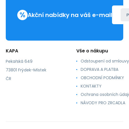
100ks
%
Akční nabídky na váš e-mail
P
KAPA
Vše o nákupu
Odstoupení od smlouvy
Pekařská 649
DOPRAVA A PLATBA
73801 Frýdek-Místek
OBCHODNÍ PODMÍNKY
ČR
KONTAKTY
Ochrana osobních údaj
NÁVODY PRO ZRCADLA