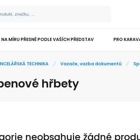
 NA MÍRU PŘESNĚ PODLE VAŠÍCH PŘEDSTAV
PRO KARAV
TISKOPISY
PRO ŠKOLÁKY
NCELÁŘSKÁ TECHNIKA
Vazače, vazba dokumentů
Sp
benové hřbety
gorie neobsahuje žádné produ