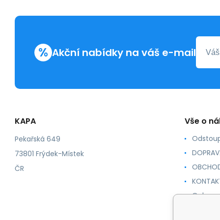
%
Akční nabídky na váš e-mail
KAPA
Vše o n
Odstoup
Pekařská 649
DOPRAV
73801 Frýdek-Místek
OBCHOD
ČR
KONTAK
Ochrana
NÁVODY