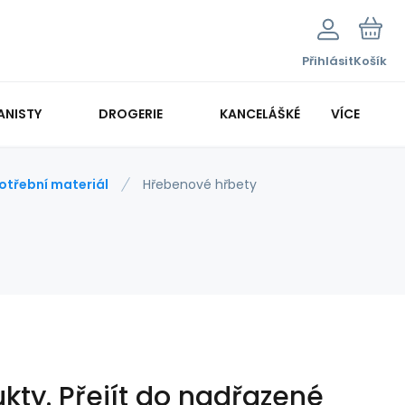
Přihlásit
Košík
ANISTY
DROGERIE
KANCELÁŠKÉ POTŘEBY
VÍCE
KANCELÁŘSKÁ TECHNIKA
otřební materiál
Hřebenové hřbety
kty.
Přejít do nadřazené