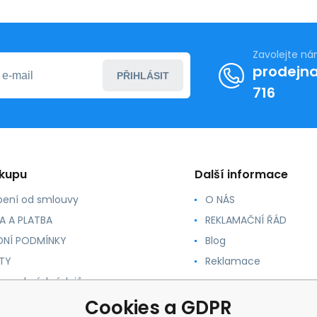
Zavolejte n
prodejna
PŘIHLÁSIT
716
ákupu
Další informace
ení od smlouvy
O NÁS
A A PLATBA
REKLAMAČNÍ ŘÁD
NÍ PODMÍNKY
Blog
TY
Reklamace
 osobních údajů
 PRO ZRCADLA
Cookies a GDPR