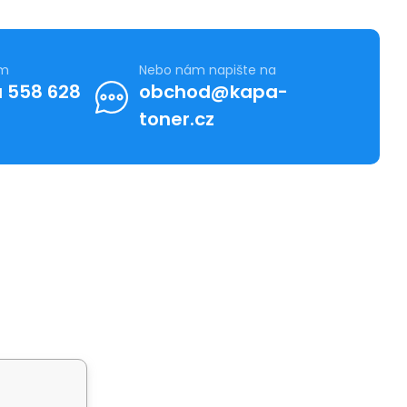
ám
Nebo nám napište na
 558 628
obchod@kapa-
toner.cz