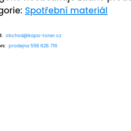
gorie:
Spotřební materiál
:
obchod@kapa-toner.cz
on:
prodejna 558 628 716