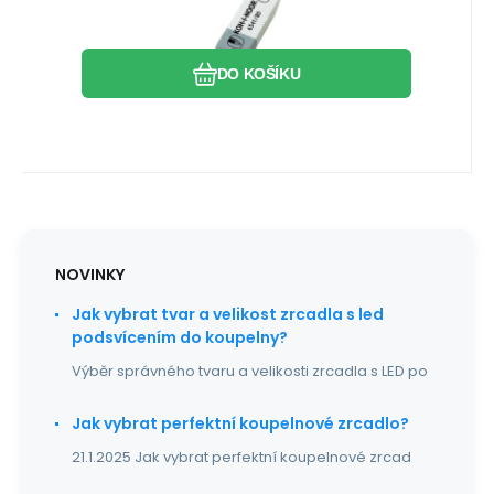
kombinovaná
pro univerzální použití Kombinovaná
stěrací pryž pro univerzální použití
Oblíbený
Porovnat
DO KOŠÍKU
NOVINKY
Jak vybrat tvar a velikost zrcadla s led
podsvícením do koupelny?
Výběr správného tvaru a velikosti zrcadla s LED po
Jak vybrat perfektní koupelnové zrcadlo?
21.1.2025 Jak vybrat perfektní koupelnové zrcad