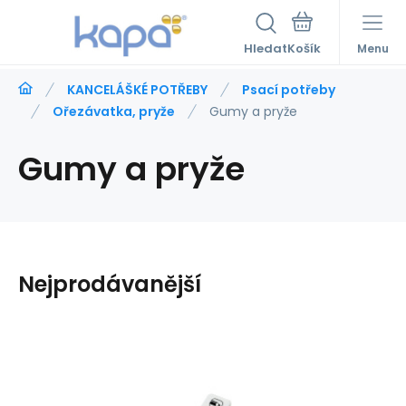
Hledat
Menu
KANCELÁŠKÉ POTŘEBY
Psací potřeby
Ořezávatka, pryže
Gumy a pryže
Gumy a pryže
Nejprodávanější
Kód:
a658920
Skladem
>5
ks
Záruka
8
Kč
2roky
Pryž Koh-I-Noor 6541/40