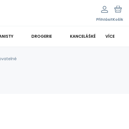
Přihlásit
Košík
ANISTY
DROGERIE
KANCELÁŠKÉ POTŘEBY
VÍCE
KANCELÁŘSKÁ TECHNIKA
ovatelné