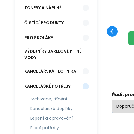
TONERY A NÁPLNĚ
G
ČISTÍCÍ PRODUKTY
P
sm
sn
PRO ŠKOLÁKY
na
st
VÝDEJNÍKY BARELOVÉ PITNÉ
VODY
ná
fr
KANCELÁŘSKÁ TECHNIKA
FR
KANCELÁŠKÉ POTŘEBY
Řadit pro
Archivace, třídění
Kancelářské doplňky
Lepení a opravování
Psací potřeby