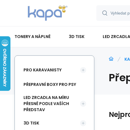
TONERY A NÁPLNĚ
3D TISK
LED ZRCADLA
PAPÍR-ETIKETY-BLOKY-OBÁLKY
KA
PRO KARAVANISTY
Pře
PŘEPRAVNÍ BOXY PRO PSY
LED ZRCADLA NA MÍRU
PŘESNĚ PODLE VAŠÍCH
PŘEDSTAV
Nejpr
3D TISK