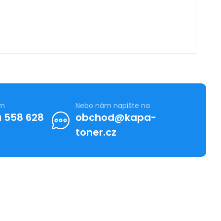
ám
Nebo nám napište na
 558 628
obchod@kapa-
toner.cz