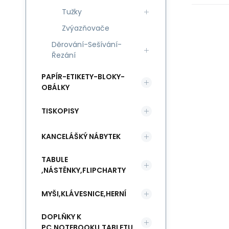
Tužky
Zvýazňovače
Děrování-Sešívání-
Řezání
PAPÍR-ETIKETY-BLOKY-
OBÁLKY
TISKOPISY
KANCELÁŠKÝ NÁBYTEK
TABULE
,NÁSTĚNKY,FLIPCHARTY
MYŠI,KLÁVESNICE,HERNÍ
DOPLŇKY K
PC,NOTEBOOKU,TABLETU