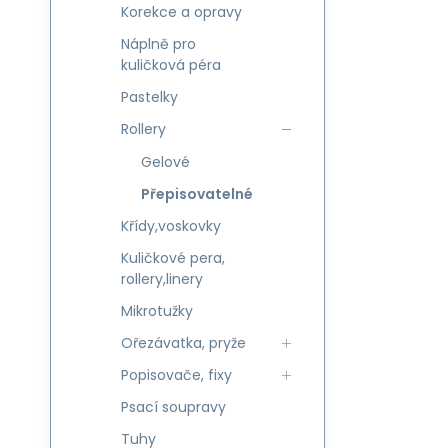
Korekce a opravy
Náplně pro
kuličková péra
Pastelky
Rollery
Gelové
Přepisovatelné
Křídy,voskovky
Kuličkové pera,
rollery,linery
Mikrotužky
Ořezávatka, pryže
Popisovače, fixy
Psací soupravy
Tuhy