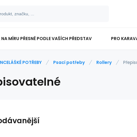
 NA MÍRU PŘESNĚ PODLE VAŠÍCH PŘEDSTAV
PRO KARAV
TISKOPISY
PRO ŠKOLÁKY
NCELÁŠKÉ POTŘEBY
Psací potřeby
Rollery
Přepis
pisovatelné
odávanější