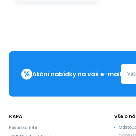
%
Akční nabídky na váš e-mail
KAPA
Vše o n
Odstoup
Pekařská 649