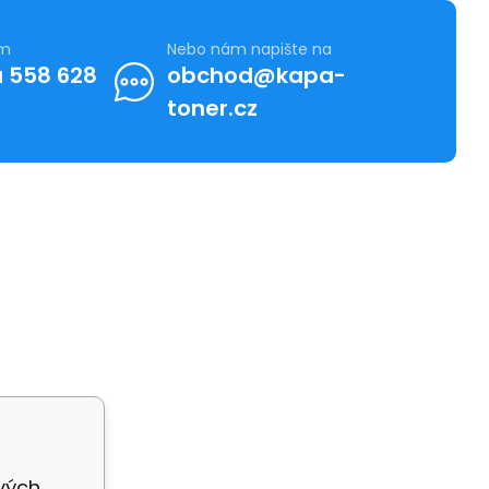
ám
Nebo nám napište na
 558 628
obchod@kapa-
toner.cz
ivých