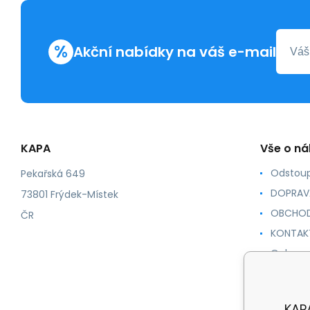
%
Akční nabídky na váš e-mail
KAPA
Vše o n
Odstoup
Pekařská 649
DOPRAV
73801 Frýdek-Místek
OBCHOD
ČR
KONTAK
Ochrana
NÁVODY
KAPA