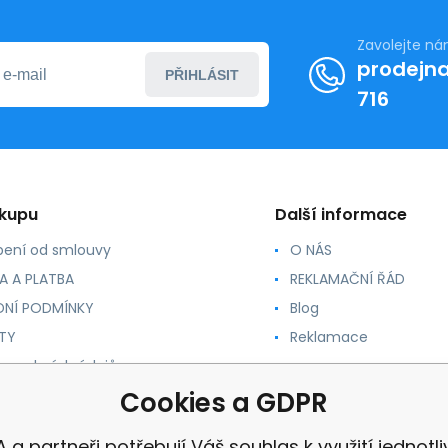
Zavolejte n
prodejna
PŘIHLÁSIT
716
ákupu
Další informace
ení od smlouvy
O NÁS
A A PLATBA
REKLAMAČNÍ ŘÁD
NÍ PODMÍNKY
Blog
TY
Reklamace
 osobních údajů
 PRO ZRCADLA
Cookies a GDPR
 a partneři potřebují Váš souhlas k využití jednotl