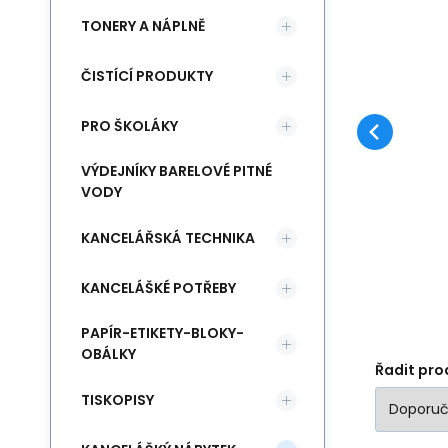
TONERY A NÁPLNĚ
P
ČISTÍCÍ PRODUKTY
Ga
zt
PRO ŠKOLÁKY
bý
VÝDEJNÍKY BARELOVÉ PITNÉ
VODY
KANCELÁŘSKÁ TECHNIKA
KANCELÁŠKÉ POTŘEBY
PAPÍR-ETIKETY-BLOKY-
OBÁLKY
Řadit pro
TISKOPISY