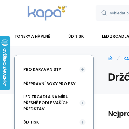
TONERY A NÁPLNĚ
3D TISK
LED ZRCADLA
PAPÍR-ETIKETY-BLOKY-OBÁLKY
KA
PRO KARAVANISTY
Drž
PŘEPRAVNÍ BOXY PRO PSY
LED ZRCADLA NA MÍRU
PŘESNĚ PODLE VAŠÍCH
PŘEDSTAV
Nejpr
3D TISK