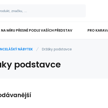
 NA MÍRU PŘESNĚ PODLE VAŠÍCH PŘEDSTAV
PRO KARAV
TISKOPISY
PRO ŠKOLÁKY
NCELÁŠKÝ NÁBYTEK
Držáky podstavce
áky podstavce
odávanější