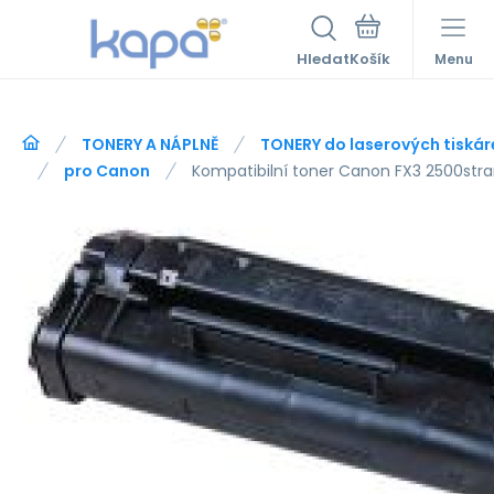
Hledat
Menu
TONERY A NÁPLNĚ
TONERY do laserových tiskár
pro Canon
Kompatibilní toner Canon FX3 2500str