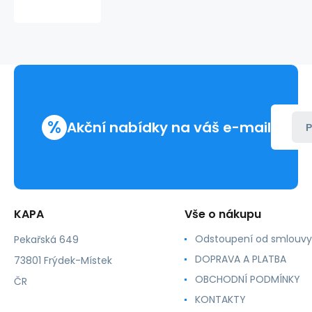
FX3
2500stran
%
Akční nabídky na váš e-mail
P
KAPA
Vše o nákupu
Odstoupení od smlouvy
Pekařská 649
DOPRAVA A PLATBA
73801 Frýdek-Místek
OBCHODNÍ PODMÍNKY
ČR
KONTAKTY