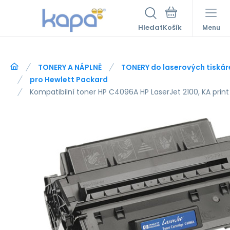
Hledat
Menu
TONERY A NÁPLNĚ
TONERY do laserových tiskár
pro Hewlett Packard
Kompatibilní toner HP C4096A HP LaserJet 2100, KA print