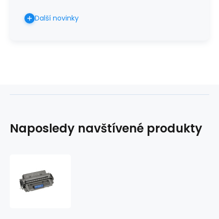
Další novinky
Naposledy navštívené produkty
Kompatibilní
toner
HP
C4096A
HP