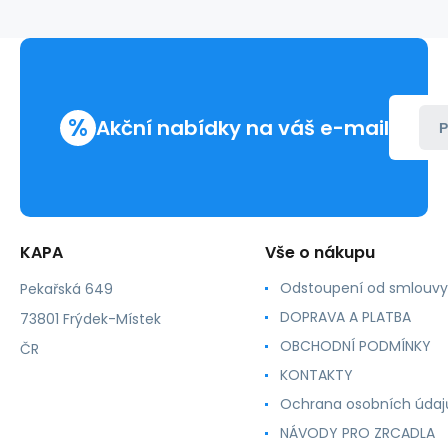
LaserJet
2100,
KA
print
%
Akční nabídky na váš e-mail
P
KAPA
Vše o nákupu
Odstoupení od smlouvy
Pekařská 649
DOPRAVA A PLATBA
73801 Frýdek-Místek
OBCHODNÍ PODMÍNKY
ČR
KONTAKTY
Ochrana osobních údaj
NÁVODY PRO ZRCADLA