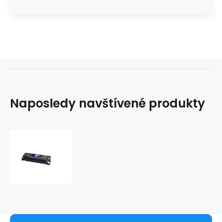
Naposledy navštívené produkty
Kompatibilní
toner
HP
C9701A
modrá
4000stran
X-
YKS