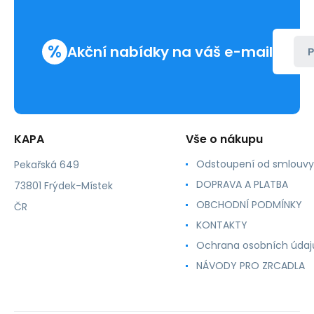
%
Akční nabídky na váš e-mail
P
KAPA
Vše o nákupu
Odstoupení od smlouvy
Pekařská 649
DOPRAVA A PLATBA
73801 Frýdek-Místek
OBCHODNÍ PODMÍNKY
ČR
KONTAKTY
Ochrana osobních údaj
NÁVODY PRO ZRCADLA