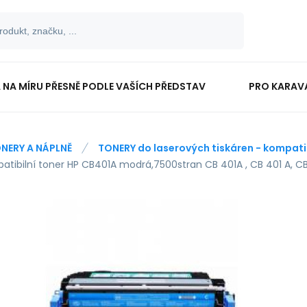
 NA MÍRU PŘESNĚ PODLE VAŠÍCH PŘEDSTAV
PRO KARAV
TISKOPISY
PRO ŠKOLÁKY
NERY A NÁPLNĚ
TONERY do laserových tiskáren - kompatib
atibilní toner HP CB401A modrá,7500stran CB 401A , CB 401 A, C