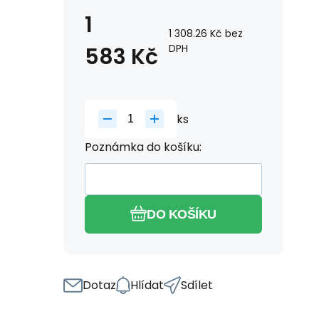
1
1 308.26
Kč
bez
DPH
583
Kč
ks
Poznámka do košíku:
DO KOŠÍKU
Dotaz
Hlídat
Sdílet