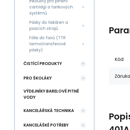
Inkousty pro plnění
cartridgí a tankových
systémů
Pásky do tiskáren a
Para
psacích strojů
Fólie do faxů (TTR
termotransferové
pásky)
Kód:
ČISTÍCÍ PRODUKTY
Záruka
PRO ŠKOLÁKY
VÝDEJNÍKY BARELOVÉ PITNÉ
VODY
KANCELÁŘSKÁ TECHNIKA
Popi
KANCELÁŠKÉ POTŘEBY
401A