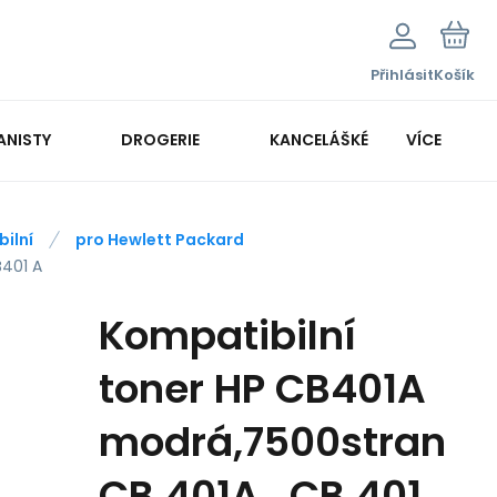
Přihlásit
Košík
ANISTY
DROGERIE
KANCELÁŠKÉ POTŘEBY
VÍCE
KANCELÁŘSKÁ TECHNIKA
ilní
pro Hewlett Packard
B401 A
Kompatibilní
toner HP CB401A
modrá,7500stran
CB 401A , CB 401