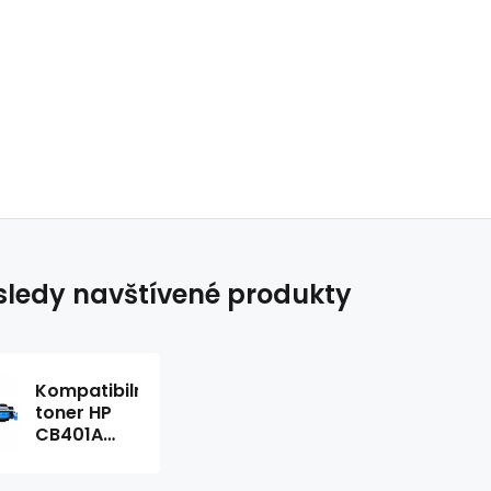
ledy navštívené produkty
Kompatibilní
toner HP
CB401A
modrá,7500stran
CB 401A ,