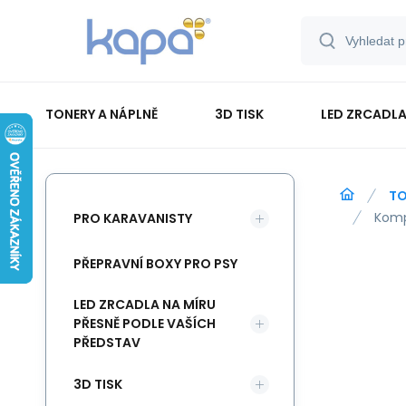
TONERY A NÁPLNĚ
3D TISK
LED ZRCADLA
PAPÍR-ETIKETY-BLOKY-OBÁLKY
TO
Komp
PRO KARAVANISTY
PŘEPRAVNÍ BOXY PRO PSY
LED ZRCADLA NA MÍRU
PŘESNĚ PODLE VAŠÍCH
PŘEDSTAV
3D TISK