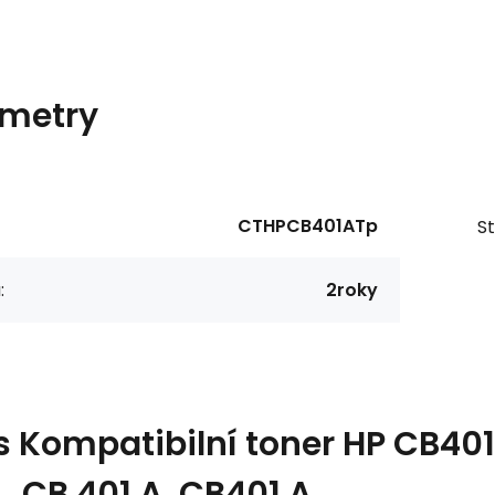
metry
CTHPCB401ATp
St
:
2roky
s
Kompatibilní toner HP CB40
 , CB 401 A, CB401 A