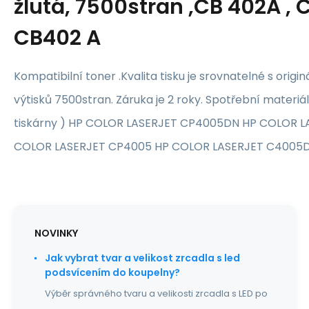
žlutá, 7500stran ,CB 402A , 
CB402 A
Kompatibilní toner .Kvalita tisku je srovnatelné s origi
výtisků 7500stran. Záruka je 2 roky. Spotřební materiál
tiskárny ) HP COLOR LASERJET CP4005DN HP COLOR 
COLOR LASERJET CP4005 HP COLOR LASERJET C4005
NOVINKY
Jak vybrat tvar a velikost zrcadla s led
podsvícením do koupelny?
Výběr správného tvaru a velikosti zrcadla s LED po