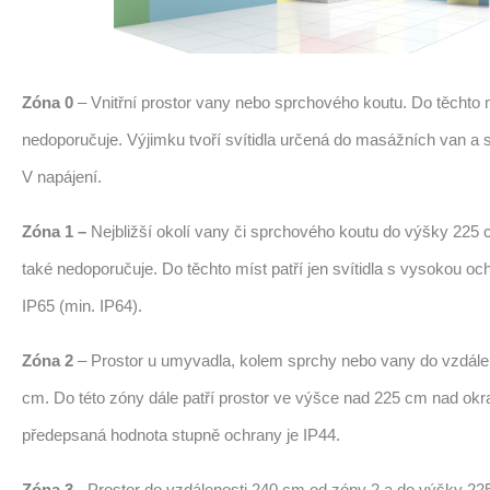
Zóna 0
– Vnitřní prostor vany nebo sprchového koutu. Do těchto m
nedoporučuje. Výjimku tvoří svítidla určená do masážních van a 
V napájení.
Zóna 1 –
Nejbližší okolí vany či sprchového koutu do výšky 225 c
také nedoporučuje. Do těchto míst patří jen svítidla s vysokou oc
IP65 (min. IP64).
Zóna 2
– Prostor u umyvadla, kolem sprchy nebo vany do vzdále
cm. Do této zóny dále patří prostor ve výšce nad 225 cm nad okr
předepsaná hodnota stupně ochrany je IP44.
Zóna 3
- Prostor do vzdálenosti 240 cm od zóny 2 a do výšky 22