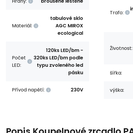
Hrany:
broušené leštěné
i
Trafo:
tabulové sklo
Materiál:
AGC MIROX
ecological
Životnost:
120ks LED/bm -
Počet
320ks LED/bm podle
LED:
typu zvoleného led
pásku
šířka:
Přívod napětí:
230V
výška:
Popis
Koupelnové zrcadlo P