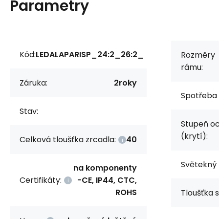
Parametry
Kód:
LEDALAPARISP_24:2_26:2_
Rozměry
rámu:
Záruka:
2roky
Spotřeba 
Stav:
Stupeň o
(krytí):
Celková tloušťka zrcadla:
40
Světekný 
na komponenty
Certifikáty:
-CE, IP44, CTC,
ROHS
Tloušťka s