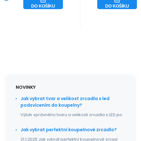
PREMIUM
PREMIUM
PREMIUM!!!!
PREMIUM!!!! BARVA
DO KOŠÍKU
DO KOŠÍKU
Zvětšovací
LED osvětlení
zrcátko pro
STUDENÁ 6400-
dokonalejší
6700K , CRI70 ,
make-up, do
800lm/m
poznámky v o
NOVINKY
Jak vybrat tvar a velikost zrcadla s led
podsvícením do koupelny?
Výběr správného tvaru a velikosti zrcadla s LED po
Jak vybrat perfektní koupelnové zrcadlo?
21.1.2025 Jak vybrat perfektní koupelnové zrcad