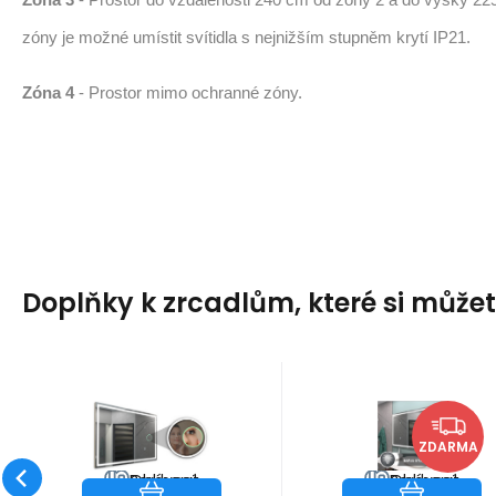
zóny je možné umístit svítidla s nejnižším stupněm krytí IP21.
Zóna 4
- Prostor mimo ochranné zóny.
Doplňky k zrcadlům, které si může
Kód:
LEDALA02P
Kód:
LEDALA015P
10-14
Doplněk k
Distribuce EU
Záruka
1 100
Kč
2roky
Záruka
0
Kč
2roky
Zvětšovací
BARVA LED
PRACOVNÍCH DNŮ
zrcadlům
ZDARMA
zrcátko k LED
osvětlení
Přidávejte pouze
Přidávejte pouze
zrcadlu
STUDENÁ
Oblíbený
Porovnat
Oblíbený
Porovnat
k zrcadlum
k zrcadlum