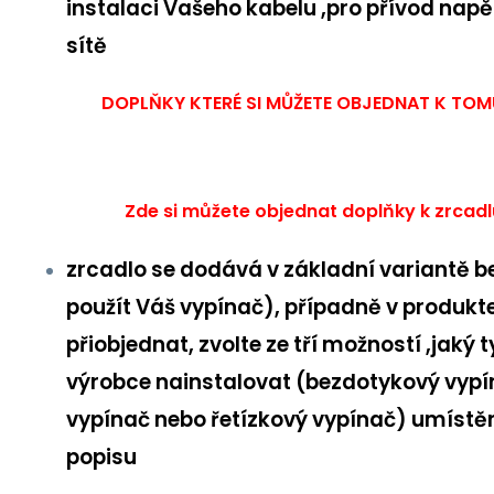
instalaci Vašeho kabelu ,pro přívod napět
sítě
DOPLŇKY KTERÉ SI MŮŽETE OBJEDNAT K TO
Zde si můžete objednat doplňky k zrcad
zrcadlo se dodává v základní variantě be
použít Váš vypínač), případně v produkt
přiobjednat, zvolte ze tří možností ,jaký
výrobce nainstalovat (bezdotykový vypí
vypínač nebo řetízkový vypínač) umístěn
popisu