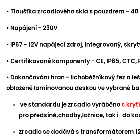
• Tloušťka zrcadlového skla s pouzdrem - 4
• Napájení - 230V
• IP67 - 12V napájecí zdroj, integrovaný, skry
• Certifikované komponenty - CE, IP65, CTC,
• Dokončování hran - lichoběžníkový řez a le
obložené laminovanou deskou ve vybrané ba
ve standardu je zrcadlo vyráběno
s kryt
pro předsíně,chodby,ložnice,
tak i do ko
zrcadlo se dodává s transformátorem 12V