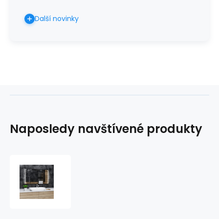
Další novinky
Naposledy navštívené produkty
Koupelnové
zrcadlo
OSLO
s
LED