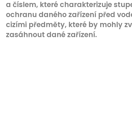
a číslem, které charakterizuje stupe
ochranu daného zařízení před vod
cizími předměty, které by mohly z
zasáhnout dané zařízení.
zrcadlo s osvětlenim led ,zrcadlo s led podsvícením