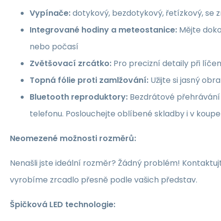
Vypínače:
dotykový, bezdotykový, řetízkový, se
Integrované hodiny a meteostanice:
Mějte doko
nebo počasí
Zvětšovací zrcátko:
Pro precizní detaily při líče
Topná fólie proti zamlžování:
Užijte si jasný obr
Bluetooth reproduktory:
Bezdrátové přehrávání
telefonu. Poslouchejte oblíbené skladby i v koupe
Neomezené možnosti rozměrů:
Nenašli jste ideální rozměr? Žádný problém! Kontaktu
vyrobíme zrcadlo přesně podle vašich představ.
Špičková LED technologie: