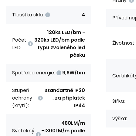
Hrany:
Tloušťka skla:
4
Přívod na
120ks LED/bm -
Počet
320ks LED/bm podle
Životnost:
LED:
typu zvoleného led
pásku
Spotřeba energie:
9,6W/bm
Certifikát
Stupeň
standartně IP20
ochrany
, za příplatek
šířka:
(krytí):
IP44
výška:
480LM/m
Světekný
-1300LM/m podle