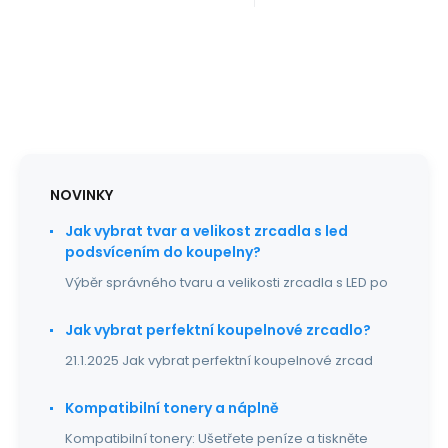
poznámky v
poznámky v
objednávacím
objednávacím
procesu nám pr
procesu nám
NOVINKY
Jak vybrat tvar a velikost zrcadla s led
podsvícením do koupelny?
Výběr správného tvaru a velikosti zrcadla s LED po
Jak vybrat perfektní koupelnové zrcadlo?
21.1.2025 Jak vybrat perfektní koupelnové zrcad
Kompatibilní tonery a náplně
Kompatibilní tonery: Ušetřete peníze a tiskněte