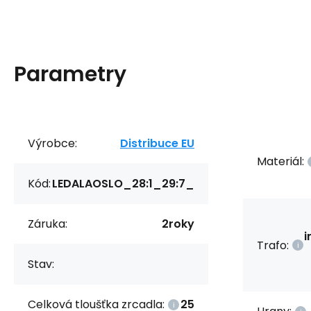
Parametry
Výrobce:
Distribuce EU
Materiál:
Kód:
LEDALAOSLO_28:1_29:7_
Záruka:
2roky
i
Trafo:
Stav:
Celková tloušťka zrcadla:
25