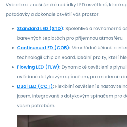
Vyberte si z naší široké nabídky LED osvětlení, které sp
požadavky a dokonale osvětlí váš prostor.
Standard LED (STD)
:
Spolehlivé a rovnoměrné os
barevných teplotách pro příjemnou atmosféru.
Continuous LED (COB)
:
Mimořádně účinné a inten
technologií Chip on Board, ideální pro ty, kteří hl
Flowing LED (FLW)
:
Dynamické osvětlení s plynu
ovládané dotykovým spínačem, pro moderní a inte
Dual LED (CCT)
:
Flexibilní osvětlení s nastavitel
jasem, integrované s dotykovým spínačem pro d
vašim potřebám.