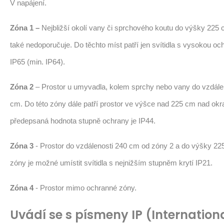
V napájení.
Zóna 1 –
Nejbližší okolí vany či sprchového koutu do výšky 225 c
také nedoporučuje. Do těchto míst patří jen svítidla s vysokou oc
IP65 (min. IP64).
Zóna 2
– Prostor u umyvadla, kolem sprchy nebo vany do vzdále
cm. Do této zóny dále patří prostor ve výšce nad 225 cm nad okr
předepsaná hodnota stupně ochrany je IP44.
Zóna 3
- Prostor do vzdálenosti 240 cm od zóny 2 a do výšky 22
zóny je možné umístit svítidla s nejnižším stupněm krytí IP21.
Zóna 4
- Prostor mimo ochranné zóny.
Uvádí se s písmeny IP (Internation