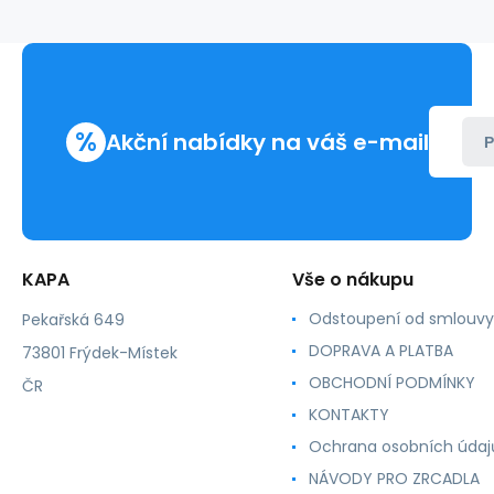
podsvětlením
%
Akční nabídky na váš e-mail
P
KAPA
Vše o nákupu
Odstoupení od smlouvy
Pekařská 649
DOPRAVA A PLATBA
73801 Frýdek-Místek
OBCHODNÍ PODMÍNKY
ČR
KONTAKTY
Ochrana osobních údaj
NÁVODY PRO ZRCADLA