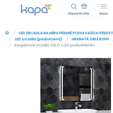
Hledat
Menu
LED ZRCADLA NA MÍRU PŘESNĚ PODLE VAŠÍCH PŘEDS
LED zrcadla (podsvícená)
HRANATÁ OBLÉ ROHY
Koupelnové zrcadlo OSLO s LED podsvětlením