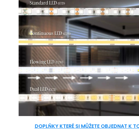
DOPLŇKY KTERÉ SI MŮŽETE OBJEDNAT K 