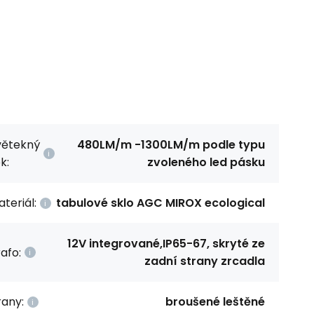
větekný
480LM/m -1300LM/m podle typu
k:
zvoleného led pásku
teriál:
tabulové sklo AGC MIROX ecological
12V integrované,IP65-67, skryté ze
afo:
zadní strany zrcadla
rany:
broušené leštěné