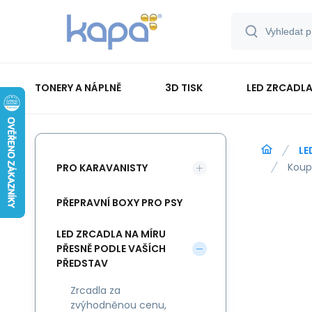
TONERY A NÁPLNĚ
3D TISK
LED ZRCADLA
PAPÍR-ETIKETY-BLOKY-OBÁLKY
LE
Koup
PRO KARAVANISTY
PŘEPRAVNÍ BOXY PRO PSY
LED ZRCADLA NA MÍRU
PŘESNĚ PODLE VAŠÍCH
PŘEDSTAV
Zrcadla za
zvýhodněnou cenu,