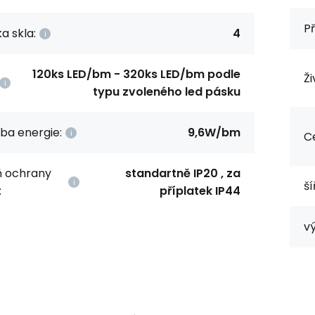
Př
a skla:
4
120ks LED/bm - 320ks LED/bm podle
Ži
typu zvoleného led pásku
ba energie:
9,6W/bm
Ce
ň ochrany
standartně IP20 , za
ší
:
příplatek IP44
vý