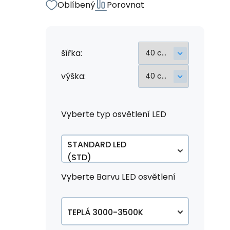
Oblíbený
Porovnat
šířka:
výška:
Vyberte typ osvětlení LED
STANDARD LED
(STD)
CONTINOUS LED
Vyberte Barvu LED osvětlení
(COB)
+1 290.01 Kč
TEPLÁ 3000-3500K
DUAL LED +