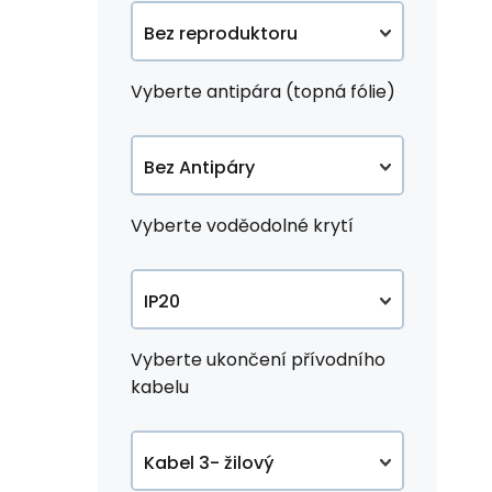
+2 490 Kč
+1 890 Kč
Bez reproduktoru
Reproduktory
Vyberte antipára (topná fólie)
standard
+2 200 Kč
Bez Antipáry
Reprodiktory
surface
Antipára spouštění
Vyberte voděodolné krytí
+2 200 Kč
s LED
+1 390 Kč
IP20
Antipára spouštění
s valstním
IP44
Vyberte ukončení přívodního
vypínačem
+650 Kč
kabelu
dotykovým
+1 990 Kč
Kabel 3- žilový