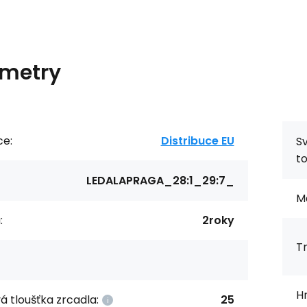
metry
ce:
Distribuce EU
S
to
LEDALAPRAGA_28:1_29:7_
Ma
:
2roky
Tr
H
á tloušťka zrcadla:
25