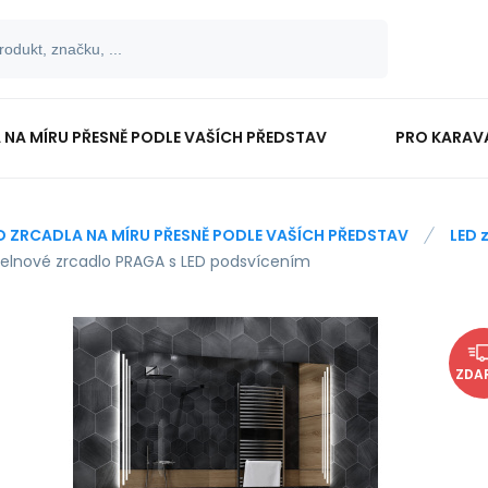
 NA MÍRU PŘESNĚ PODLE VAŠÍCH PŘEDSTAV
PRO KARAV
TISKOPISY
PRO ŠKOLÁKY
D ZRCADLA NA MÍRU PŘESNĚ PODLE VAŠÍCH PŘEDSTAV
LED 
elnové zrcadlo PRAGA s LED podsvícením
ZDA