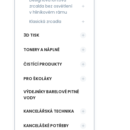
Designová loftová
zrcalda bez osvětlení
v hliníkovém rámu
Klasická zrcadla
3D TISK
TONERY A NÁPLNĚ
ČISTÍCÍ PRODUKTY
PRO ŠKOLÁKY
VÝDEJNÍKY BARELOVÉ PITNÉ
VODY
KANCELÁŘSKÁ TECHNIKA
KANCELÁŠKÉ POTŘEBY