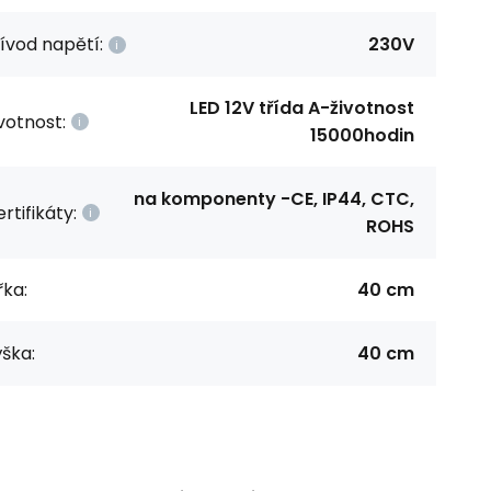
ívod napětí:
230V
LED 12V třída A-životnost
votnost:
15000hodin
na komponenty -CE, IP44, CTC,
rtifikáty:
ROHS
řka:
40 cm
ška:
40 cm