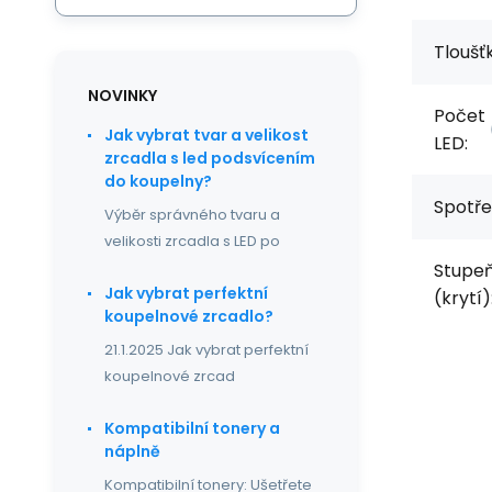
Tloušťk
NOVINKY
Počet
Jak vybrat tvar a velikost
LED:
zrcadla s led podsvícením
do koupelny?
Spotře
Výběr správného tvaru a
velikosti zrcadla s LED po
Stupe
Jak vybrat perfektní
(krytí)
koupelnové zrcadlo?
21.1.2025 Jak vybrat perfektní
koupelnové zrcad
Kompatibilní tonery a
náplně
Kompatibilní tonery: Ušetřete