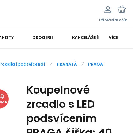
Přihlásit
Košík
ANISTY
DROGERIE
KANCELÁŠKÉ POTŘEBY
VÍCE
KANCELÁŘSKÁ TECHNIKA
zrcadla (podsvícená)
HRANATÁ
PRAGA
Koupelnové
zrcadlo s LED
RMA
podsvícením
PRAGA šířka: 40