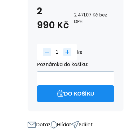
Kabel se zástrčkou
2
- 1,5m
2 471.07
Kč
bez
DPH
990
+289.99 Kč
Kč
Kabel se zástrčkou
- 3m
+349.99 Kč
ks
Poznámka do košíku:
DO KOŠÍKU
Dotaz
Hlídat
Sdílet