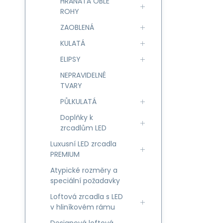
HRANATÁ OBLÉ
ROHY
ZAOBLENÁ
KULATÁ
ELIPSY
NEPRAVIDELNÉ
TVARY
PŮLKULATÁ
Doplňky k
zrcadlům LED
Luxusní LED zrcadla
PREMIUM
Atypické rozměry a
speciální požadavky
Loftová zrcadla s LED
v hliníkovém rámu