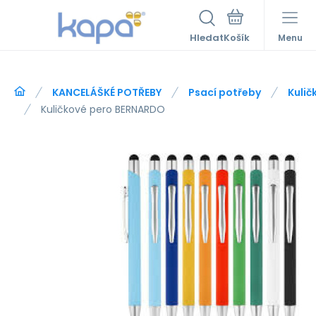
Hledat
Menu
KANCELÁŠKÉ POTŘEBY
Psací potřeby
Kulič
Kuličkové pero BERNARDO