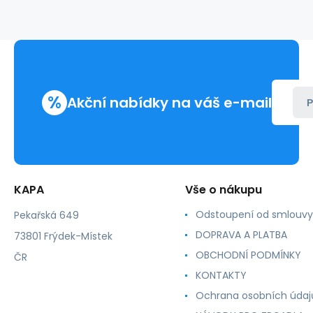
%
Akční nabídky na váš e-mail
P
KAPA
Vše o nákupu
Odstoupení od smlouvy
Pekařská 649
DOPRAVA A PLATBA
73801 Frýdek-Místek
OBCHODNÍ PODMÍNKY
ČR
KONTAKTY
Ochrana osobních údaj