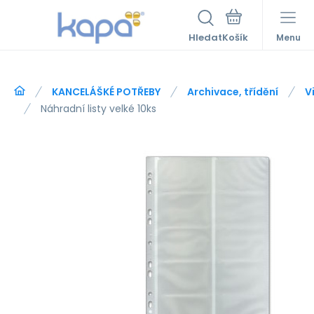
Hledat
Menu
KANCELÁŠKÉ POTŘEBY
Archivace, třídění
V
Náhradní listy velké 10ks