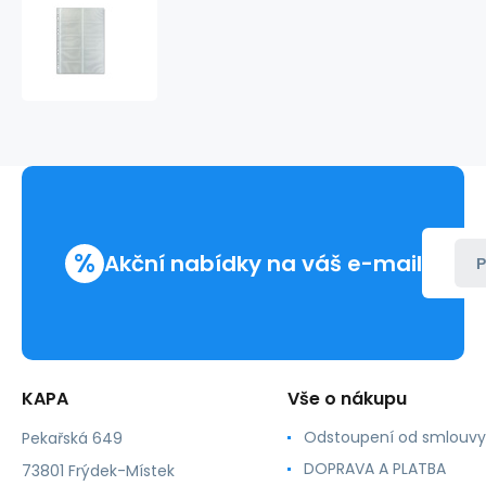
Náhradní
listy
velké
10ks
%
Akční nabídky na váš e-mail
P
KAPA
Vše o nákupu
Odstoupení od smlouvy
Pekařská 649
DOPRAVA A PLATBA
73801 Frýdek-Místek