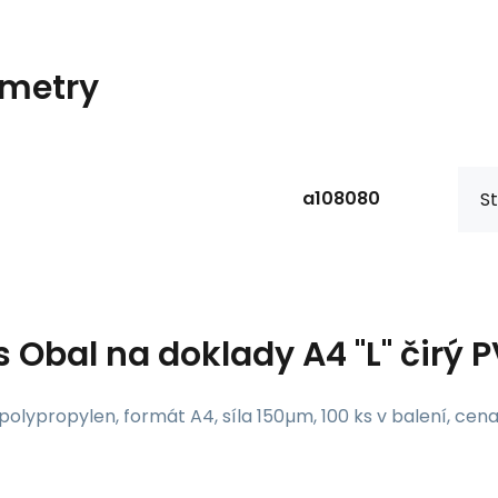
metry
a108080
St
s
Obal na doklady A4 "L" čirý 
polypropylen, formát A4, síla 150µm, 100 ks v balení, cena