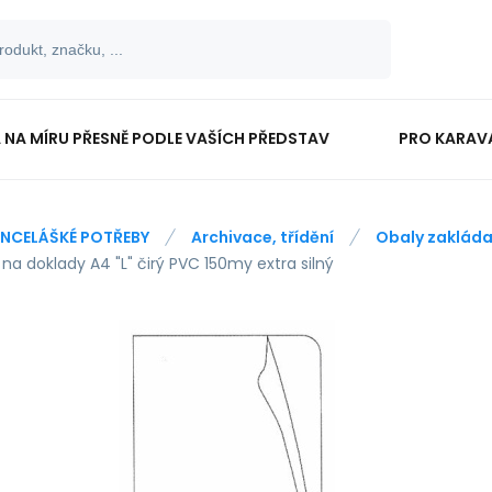
 NA MÍRU PŘESNĚ PODLE VAŠÍCH PŘEDSTAV
PRO KARAV
TISKOPISY
PRO ŠKOLÁKY
NCELÁŠKÉ POTŘEBY
Archivace, třídění
Obaly zakláda
na doklady A4 "L" čirý PVC 150my extra silný