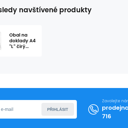
ledy navštívené produkty
Obal na
doklady A4
"L" čirý
PVC 150my
extra silný
Zavolejte n
prodejna
PŘIHLÁSIT
716