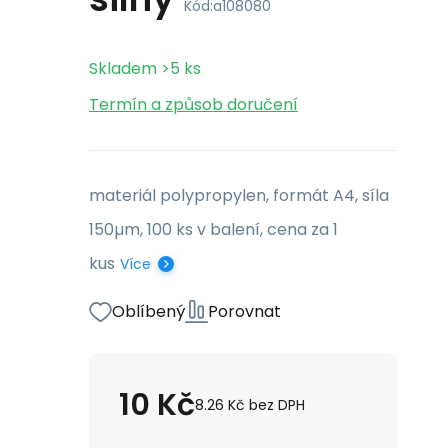
Kód:
a108080
Skladem
>5
ks
Termín a způsob doručení
materiál polypropylen, formát A4, síla
150µm, 100 ks v balení, cena za 1
kus
Více
Oblíbený
Porovnat
10
Kč
8.26
Kč
bez DPH