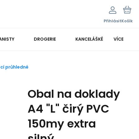
Přihlásit
Košík
ANISTY
DROGERIE
KANCELÁŠKÉ POTŘEBY
VÍCE
KANCELÁŘSKÁ TECHNIKA
cí průhledné
Obal na doklady
A4 "L" čirý PVC
150my extra
silný