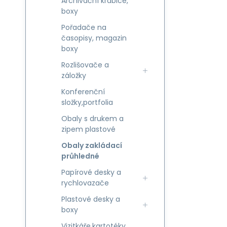
Archivační krabice,
boxy
Pořadače na
časopisy, magazin
boxy
Rozlišovače a
záložky
Konferenční
složky,portfolia
Obaly s drukem a
zipem plastové
Obaly zakládací
průhledné
Papírové desky a
rychlovazače
Plastové desky a
boxy
Vizitkáře,kartotéky