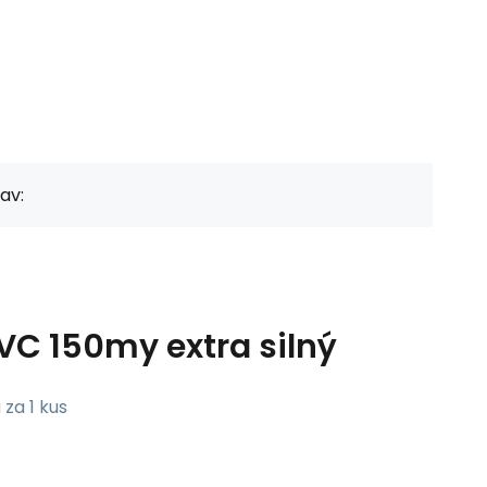
av:
PVC 150my extra silný
 za 1 kus