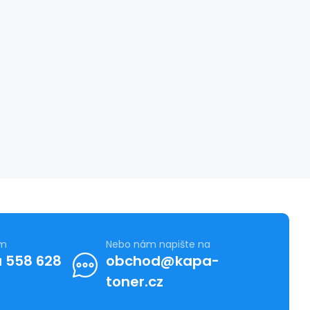
ám
Nebo nám napište na
 558 628
obchod@kapa-
toner.cz