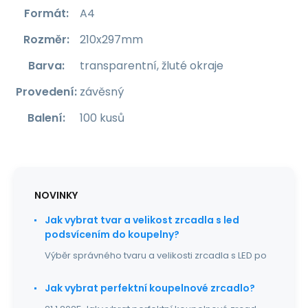
Formát
:
A4
Rozměr
:
210x297mm
Barva
:
transparentní, žluté okraje
Provedení
:
závěsný
Balení
:
100 kusů
NOVINKY
Jak vybrat tvar a velikost zrcadla s led
podsvícením do koupelny?
Výběr správného tvaru a velikosti zrcadla s LED po
Jak vybrat perfektní koupelnové zrcadlo?