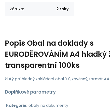
Záruka:
2 roky
Popis
Obal na doklady s
EURODĚROVÁNÍM A4 hladký ž
transparentní 100ks
žlutý průhledný zakládací obal "U", závěsný, formát A
Doplňkové parametry
Kategorie
:
obaly na dokumenty