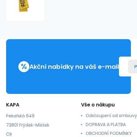
na
doklady
s
EURODĚROVÁNÍM
A4
hladký
žlutý
transparentní
100ks
%
Akční nabídky na váš e-mail
P
KAPA
Vše o nákupu
Odstoupení od smlouvy
Pekařská 649
DOPRAVA A PLATBA
73801 Frýdek-Místek
OBCHODNÍ PODMÍNKY
ČR