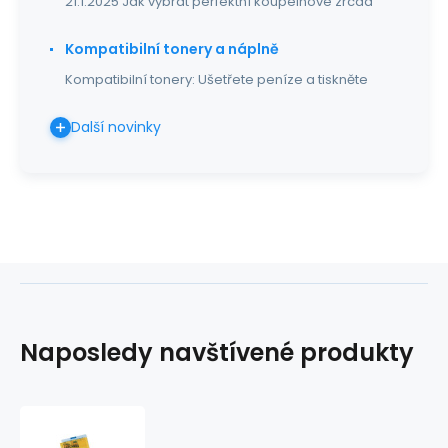
21.1.2025 Jak vybrat perfektní koupelnové zrcad
Kompatibilní tonery a náplně
Kompatibilní tonery: Ušetřete peníze a tiskněte
Další novinky
Naposledy navštívené produkty
Obal