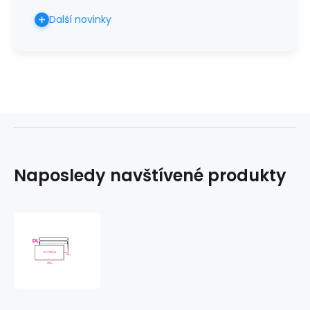
Další novinky
Naposledy navštívené produkty
Obálka
DL
samolepící
1000ks