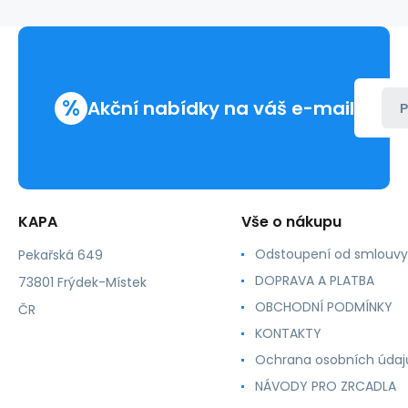
%
Akční nabídky na váš e-mail
P
KAPA
Vše o nákupu
Odstoupení od smlouvy
Pekařská 649
DOPRAVA A PLATBA
73801 Frýdek-Místek
OBCHODNÍ PODMÍNKY
ČR
KONTAKTY
Ochrana osobních údaj
NÁVODY PRO ZRCADLA