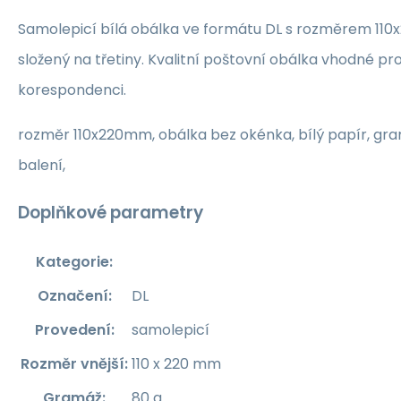
Samolepicí bílá obálka ve formátu DL s rozměrem 11
složený na třetiny. Kvalitní poštovní obálka vhodné pro 
korespondenci.
rozměr 110x220mm, obálka bez okénka, bílý papír, gra
balení,
Doplňkové parametry
Kategorie
:
Označení
:
DL
Provedení
:
samolepicí
Rozměr vnější
:
110 x 220 mm
Gramáž
:
80 g