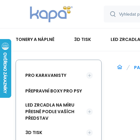
TONERY A NÁPLNĚ
3D TISK
LED ZRCADLA
PAPÍR-ETIKETY-BLOKY-OBÁLKY
PA
PRO KARAVANISTY
PŘEPRAVNÍ BOXY PRO PSY
LED ZRCADLA NA MÍRU
PŘESNĚ PODLE VAŠÍCH
PŘEDSTAV
3D TISK