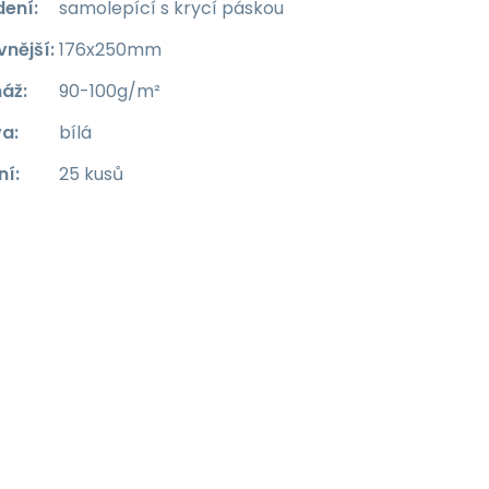
dení
:
samolepící s krycí páskou
vnější
:
176x250mm
áž
:
90-100g/m²
va
:
bílá
ní
:
25 kusů