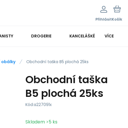
Přihlásit
Košík
ANISTY
DROGERIE
KANCELÁŠKÉ POTŘEBY
VÍCE
KANCELÁŘSKÁ TECHNIKA
 obálky
Obchodní taška B5 plochá 25ks
Obchodní taška
B5 plochá 25ks
Kód:
a227091x
Skladem
>5
ks