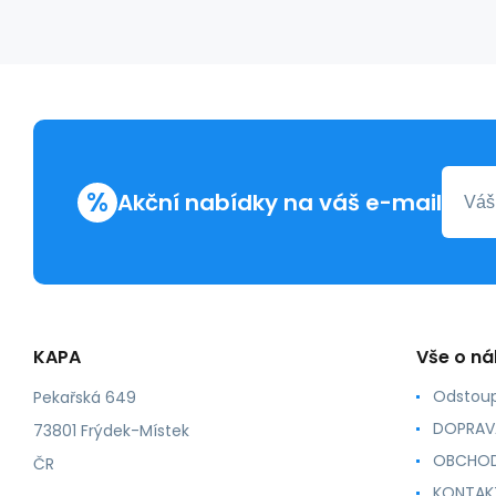
%
Akční nabídky na váš e-mail
KAPA
Vše o n
Odstoup
Pekařská 649
DOPRAV
73801 Frýdek-Místek
OBCHOD
ČR
KONTAK