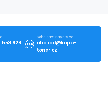
ám
Nebo nám napište na
 558 628
obchod@kapa-
toner.cz