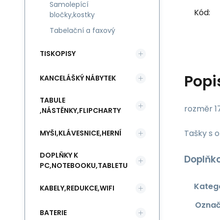
Samolepící
Kód:
bločky,kostky
Tabelační a faxový
TISKOPISY
Popi
KANCELÁŠKÝ NÁBYTEK
TABULE
rozměr 1
,NÁSTĚNKY,FLIPCHARTY
Tašky s o
MYŠI,KLÁVESNICE,HERNÍ
DOPLŇKY K
Doplňk
PC,NOTEBOOKU,TABLETU
Kateg
KABELY,REDUKCE,WIFI
Označ
BATERIE