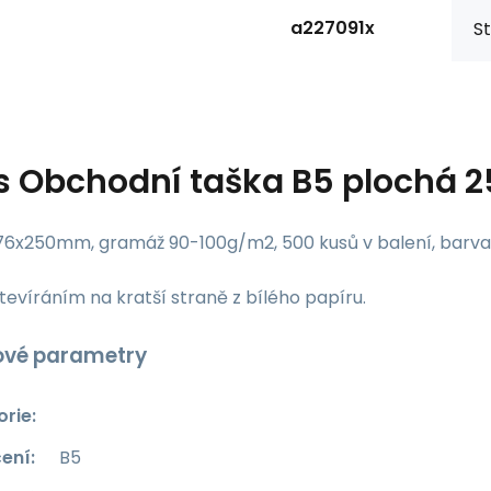
a227091x
St
s
Obchodní taška B5 plochá 2
76x250mm, gramáž 90-100g/m2, 500 kusů v balení, barva 
tevíráním na kratší straně z bílého papíru.
ové parametry
orie
:
ení
:
B5