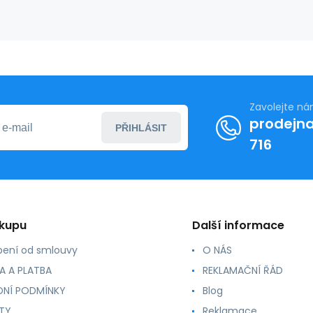
Zavolejte n
prodejna
PŘIHLÁSIT
716
ákupu
Další informace
ení od smlouvy
O NÁS
A A PLATBA
REKLAMAČNÍ ŘÁD
NÍ PODMÍNKY
Blog
TY
Reklamace