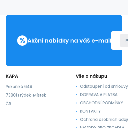
kompatibilní
%
Akční nabídky na váš e-mail
P
KAPA
Vše o nákupu
Odstoupení od smlouvy
Pekařská 649
DOPRAVA A PLATBA
73801 Frýdek-Místek
OBCHODNÍ PODMÍNKY
ČR
KONTAKTY
Ochrana osobních údaj
NÁVODY PRO ZRCADLA