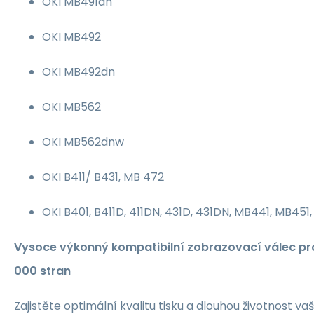
OKI MB491dn
OKI MB492
OKI MB492dn
OKI MB562
OKI MB562dnw
OKI B411/ B431, MB 472
OKI B401, B411D, 411DN, 431D, 431DN, MB441, MB451,
Vysoce výkonný kompatibilní zobrazovací válec pro
000 stran
Zajistěte optimální kvalitu tisku a dlouhou životnost va