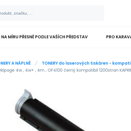
 NA MÍRU PŘESNĚ PODLE VAŠÍCH PŘEDSTAV
PRO KARAV
TISKOPISY
PRO ŠKOLÁKY
NERY A NÁPLNĚ
TONERY do laserových tiskáren - kompatib
Okipage 4w , 4w+ , 4m , OF4100 černý kompatibil 1200stran KAPR