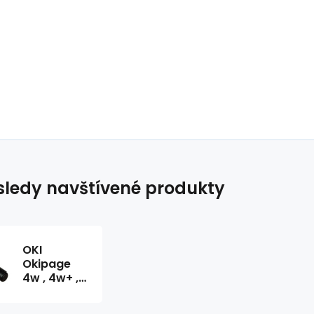
ledy navštívené produkty
OKI
Okipage
4w , 4w+ ,
4m ,
OF4100