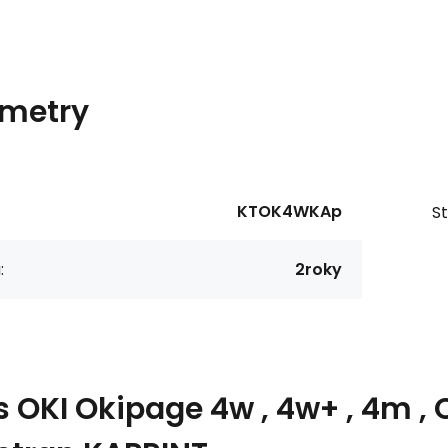
metry
KTOK4WKAp
St
:
2roky
s
OKI Okipage 4w , 4w+ , 4m ,