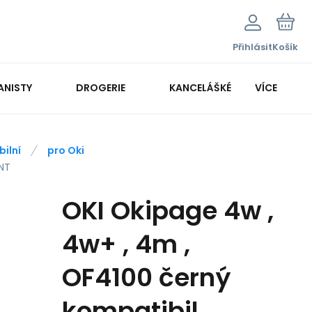
Přihlásit
Košík
ANISTY
DROGERIE
KANCELÁŠKÉ POTŘEBY
VÍCE
KANCELÁŘSKÁ TECHNIKA
ilní
pro Oki
INT
OKI Okipage 4w ,
4w+ , 4m ,
OF4100 černý
kompatibil