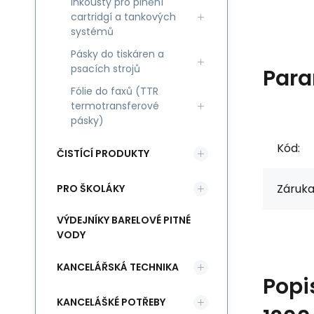
Inkousty pro plnění
cartridgí a tankových
systémů
Pásky do tiskáren a
psacích strojů
Para
Fólie do faxů (TTR
termotransferové
pásky)
Kód:
ČISTÍCÍ PRODUKTY
Záruka
PRO ŠKOLÁKY
VÝDEJNÍKY BARELOVÉ PITNÉ
VODY
KANCELÁŘSKÁ TECHNIKA
Popi
KANCELÁŠKÉ POTŘEBY