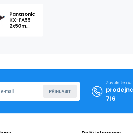
Panasonic
KX-FA55
2x50m
PrintRite
Zavolejte n
prodejna
PŘIHLÁSIT
716
ákupu
Další informace