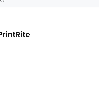
av:
rintRite