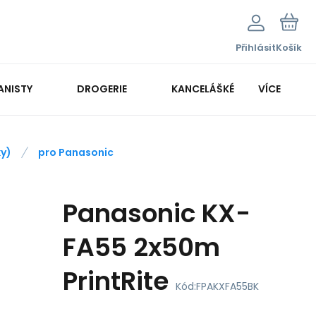
Přihlásit
Košík
ANISTY
DROGERIE
KANCELÁŠKÉ POTŘEBY
VÍCE
KANCELÁŘSKÁ TECHNIKA
ky)
pro Panasonic
Panasonic KX-
FA55 2x50m
PrintRite
Kód:
FPAKXFA55BK