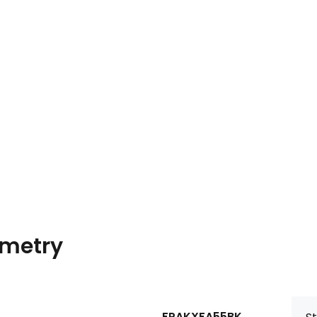
metry
FPAKXFA55BK