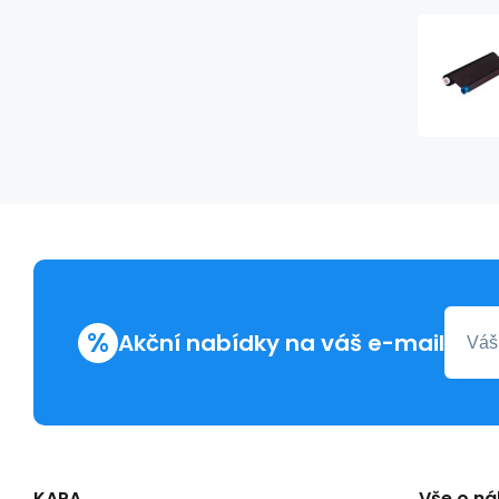
%
Akční nabídky na váš e-mail
KAPA
Vše o n