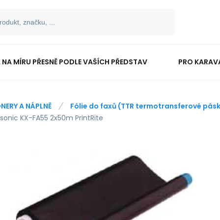
 NA MÍRU PŘESNĚ PODLE VAŠÍCH PŘEDSTAV
PRO KARAV
TISKOPISY
PRO ŠKOLÁKY
NERY A NÁPLNĚ
Fólie do faxů (TTR termotransferové pás
sonic KX-FA55 2x50m PrintRite