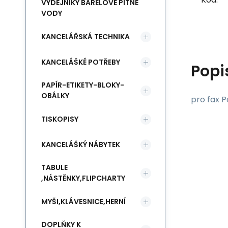
VÝDEJNÍKY BARELOVÉ PITNÉ
VODY
KANCELÁŘSKÁ TECHNIKA
KANCELÁŠKÉ POTŘEBY
Popi
PAPÍR-ETIKETY-BLOKY-
OBÁLKY
pro fax P
TISKOPISY
KANCELÁŠKÝ NÁBYTEK
TABULE
,NÁSTĚNKY,FLIPCHARTY
MYŠI,KLÁVESNICE,HERNÍ
DOPLŇKY K