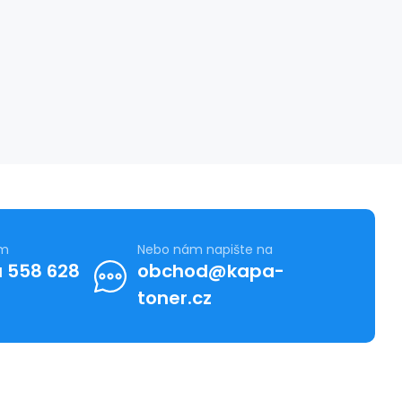
ám
Nebo nám napište na
 558 628
obchod@kapa-
toner.cz