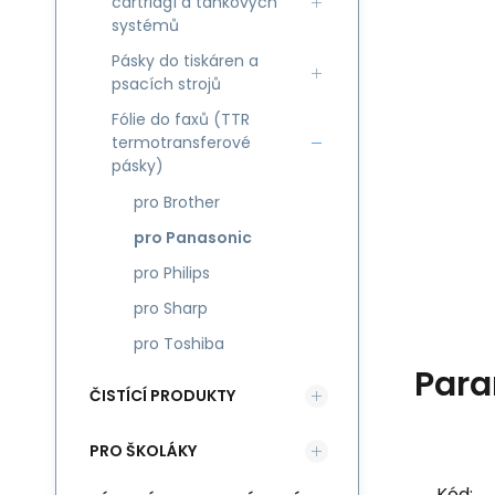
cartridgí a tankových
systémů
Pásky do tiskáren a
psacích strojů
Fólie do faxů (TTR
termotransferové
pásky)
pro Brother
pro Panasonic
pro Philips
pro Sharp
pro Toshiba
Para
ČISTÍCÍ PRODUKTY
PRO ŠKOLÁKY
Kód: