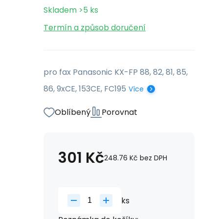
Skladem
>5
ks
Termín a způsob doručení
pro fax Panasonic KX-FP 88, 82, 81, 85,
86, 9xCE, 153CE, FC195
Více
Oblíbený
Porovnat
301
Kč
248.76
Kč
bez DPH
ks