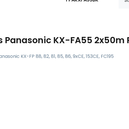
St
s
Panasonic KX-FA55 2x50m P
anasonic KX-FP 88, 82, 81, 85, 86, 9xCE, 153CE, FC195