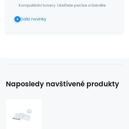
Kompatibilní tonery: Ušetřete peníze a tiskněte
Další novinky
Naposledy navštívené produkty
Papír
kancelářský
četverečkovaný
A4