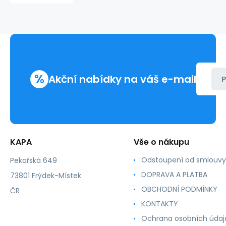
250dvojlistů
%
Akční nabídky na váš e-mail
P
KAPA
Vše o nákupu
Odstoupení od smlouvy
Pekařská 649
DOPRAVA A PLATBA
73801 Frýdek-Místek
OBCHODNÍ PODMÍNKY
ČR
KONTAKTY
Ochrana osobních údaj