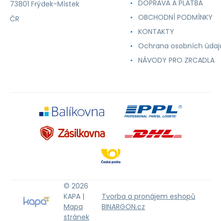
DOPRAVA A PLATBA
73801 Frýdek-Místek
40,
PG-
OBCHODNÍ PODMÍNKY
ČR
50
KONTAKTY
Ochrana osobních údaj
NÁVODY PRO ZRCADLA
© 2026
KAPA |
Tvorba a pronájem eshopů
Mapa
BINARGON.cz
stránek