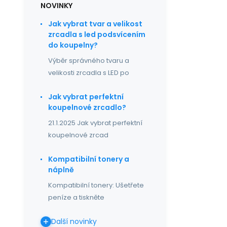
NOVINKY
Jak vybrat tvar a velikost
zrcadla s led podsvícením
do koupelny?
Výběr správného tvaru a
velikosti zrcadla s LED po
Jak vybrat perfektní
koupelnové zrcadlo?
21.1.2025 Jak vybrat perfektní
koupelnové zrcad
Kompatibilní tonery a
náplně
Kompatibilní tonery: Ušetřete
peníze a tiskněte
Další novinky