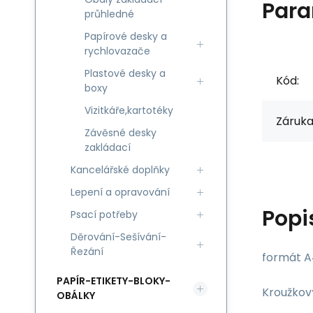
Para
průhledné
Papírové desky a
rychlovazače
Plastové desky a
Kód:
boxy
Vizitkáře,kartotéky
Záruka
Závěsné desky
zakládací
Kancelářské doplňky
Lepení a opravování
Popi
Psací potřeby
Děrování-Sešívání-
Řezání
formát A
PAPÍR-ETIKETY-BLOKY-
Kroužkov
OBÁLKY