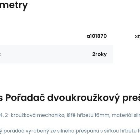
metry
a101870
St
:
2roky
s
Pořadač dvoukroužkový pre
4, 2-kroužková mechanika, šířě hřbetu 16mm, materiál si
ý pořadač vyrobený ze silného přešpánu s šířkou hřbetu