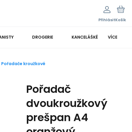
Přihlásit
Košík
ANISTY
DROGERIE
KANCELÁŠKÉ POTŘEBY
VÍCE
KANCELÁŘSKÁ TECHNIKA
Pořadače kroužkové
Pořadač
dvoukroužkový
prešpan A4
oranžový