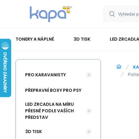
TONERY A NÁPLNĚ
3D TISK
LED ZRCADLA
PAPÍR-ETIKETY-BLOKY-OBÁLKY
KA
Pořa
PRO KARAVANISTY
PŘEPRAVNÍ BOXY PRO PSY
LED ZRCADLA NA MÍRU
PŘESNĚ PODLE VAŠÍCH
PŘEDSTAV
3D TISK