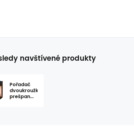
ledy navštívené produkty
Pořadač
dvoukroužkový
prešpan
A4
oranžový