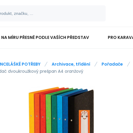
 NA MÍRU PŘESNĚ PODLE VAŠÍCH PŘEDSTAV
PRO KARAV
TISKOPISY
PRO ŠKOLÁKY
NCELÁŠKÉ POTŘEBY
Archivace, třídění
Pořadače
dač dvoukroužkový prešpan A4 oranžový