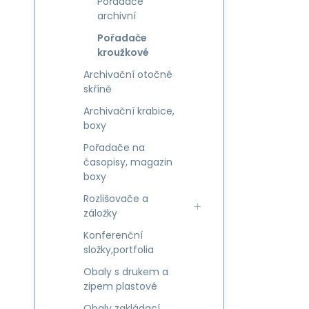
Pořadače
archivní
Pořadače
kroužkové
Archivační otočné
skříně
Archivační krabice,
boxy
Pořadače na
časopisy, magazin
boxy
Rozlišovače a
záložky
Konferenční
složky,portfolia
Obaly s drukem a
zipem plastové
Obaly zakládací