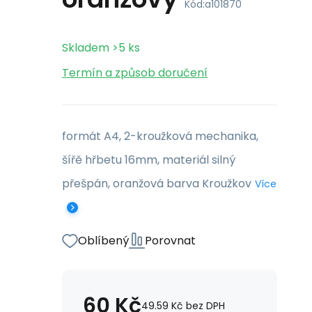
Kód:
a101870
Skladem
>5
ks
Termín a způsob doručení
formát A4, 2-kroužková mechanika,
šířě hřbetu 16mm, materiál silný
přešpán, oranžová barva Kroužkov
Více
Oblíbený
Porovnat
60
Kč
49.59
Kč
bez DPH