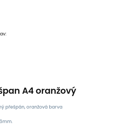
av:
špan A4 oranžový
lný přešpán, oranžová barva
 16mm.