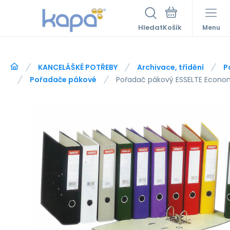
Hledat
Menu
KANCELÁŠKÉ POTŘEBY
Archivace, třídění
P
Pořadače pákové
Pořadač pákový ESSELTE Econo