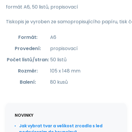
formát A6, 50 listů, propisovací
Tiskopis je vyroben ze samopropisujícího papíru, tisk
Formát
:
A6
Provedení
:
propisovací
Počet listů/stran
:
50 listů
Rozměr
:
105 x 148 mm
Balení
:
80 kusů
NOVINKY
Jak vybrat tvar a velikost zrcadla s led