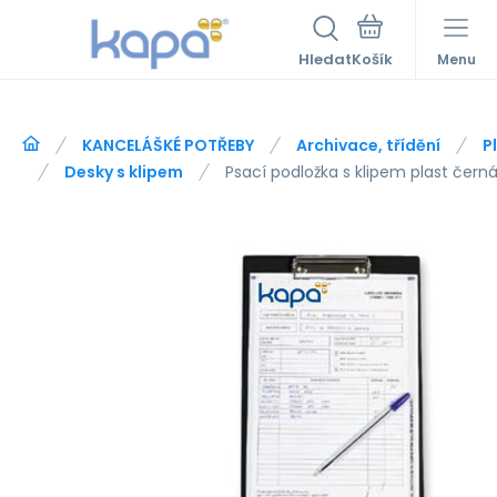
Hledat
Menu
KANCELÁŠKÉ POTŘEBY
Archivace, třídění
P
Desky s klipem
Psací podložka s klipem plast čern