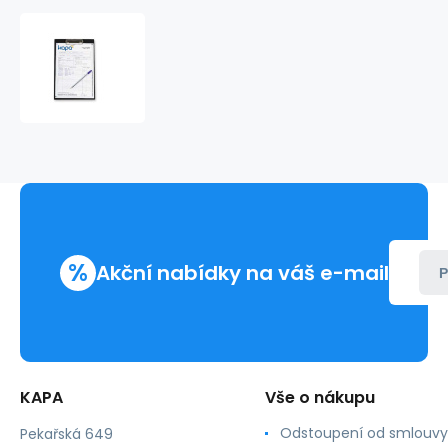
Psací
podložka
s
klipem
plast
černá
%
Akční nabídky na váš e-mail
P
KAPA
Vše o nákupu
Odstoupení od smlouvy
Pekařská 649