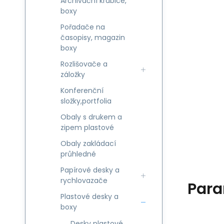
Archivační krabice,
boxy
Pořadače na
časopisy, magazin
boxy
Rozlišovače a
záložky
Konferenční
složky,portfolia
Obaly s drukem a
zipem plastové
Obaly zakládací
průhledné
Papírové desky a
rychlovazače
Para
Plastové desky a
boxy
Desky plastové