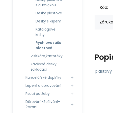
s gumičkou
Kód:
Desky plastové
Desky s klipem
Záruka
Katalogové
knihy
Rychlovazače
plastové
Popi
Vizitkáře,kartotéky
Závěsné desky
zakládací
plastový 
Kancelářské doplňky
Lepení a opravování
Psací potřeby
Děrování-Sešívání-
Řezání