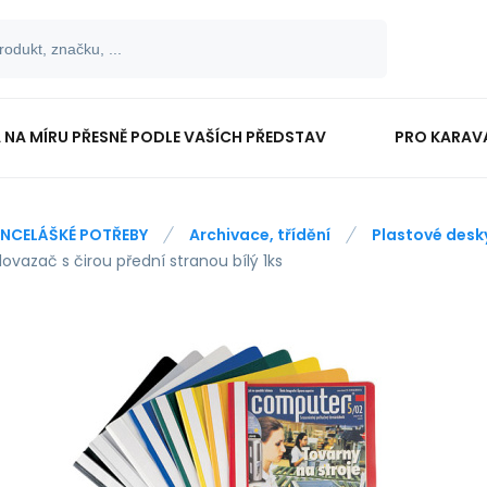
 NA MÍRU PŘESNĚ PODLE VAŠÍCH PŘEDSTAV
PRO KARAV
TISKOPISY
PRO ŠKOLÁKY
NCELÁŠKÉ POTŘEBY
Archivace, třídění
Plastové desk
ovazač s čirou přední stranou bílý 1ks