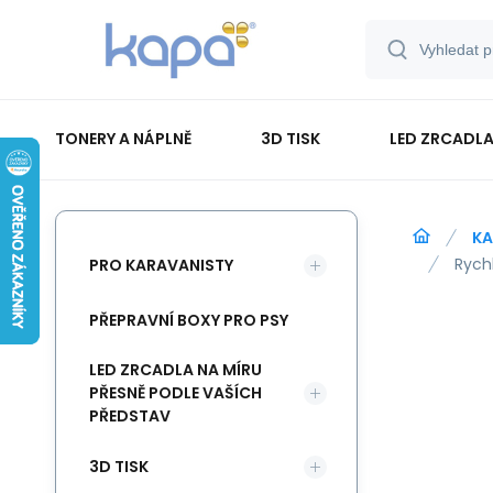
TONERY A NÁPLNĚ
3D TISK
LED ZRCADLA
PAPÍR-ETIKETY-BLOKY-OBÁLKY
KA
Rychl
PRO KARAVANISTY
PŘEPRAVNÍ BOXY PRO PSY
LED ZRCADLA NA MÍRU
PŘESNĚ PODLE VAŠÍCH
PŘEDSTAV
3D TISK