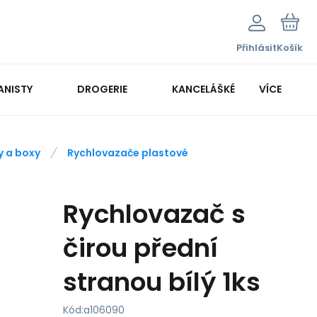
Přihlásit
Košík
ANISTY
DROGERIE
KANCELÁŠKÉ POTŘEBY
VÍCE
KANCELÁŘSKÁ TECHNIKA
y a boxy
Rychlovazače plastové
Rychlovazač s
čirou přední
stranou bílý 1ks
Kód:
a106090