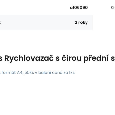
a106090
St
:
2 roky
s
Rychlovazač s čirou přední s
, formát A4, 50ks v balení cena za 1ks