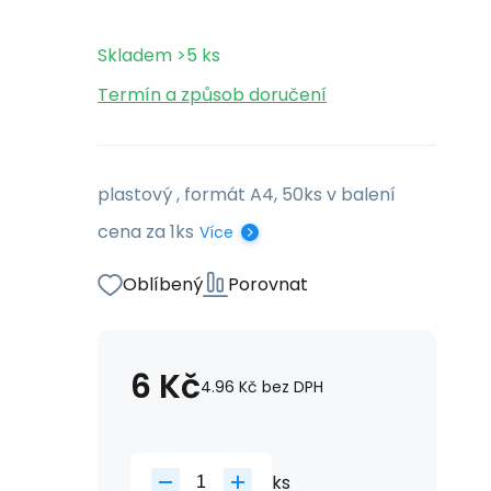
Skladem
>5
ks
Termín a způsob doručení
plastový , formát A4, 50ks v balení
cena za 1ks
Více
Oblíbený
Porovnat
6
Kč
4.96
Kč
bez DPH
ks