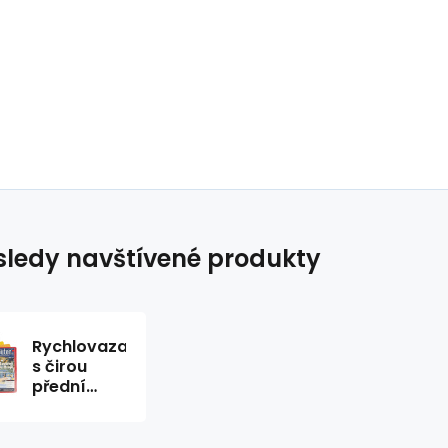
ledy navštívené produkty
Rychlovazač
s čirou
přední
stranou
bílý 1ks