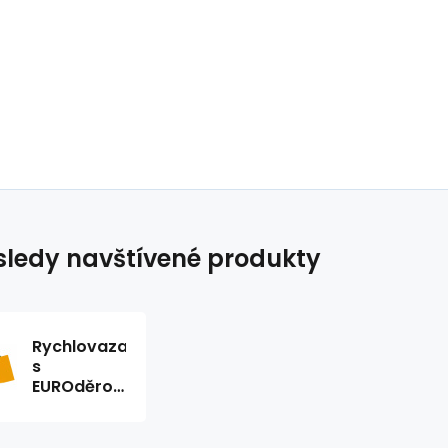
ledy navštívené produkty
Rychlovazač
s
EUROděrováním
černý