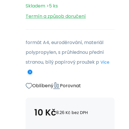
Skladem
>5
ks
Termín a způsob doručení
formát A4, euroděrování, materiál
polypropylen, s průhlednou přední
stranou, bílý papírový proužek p
Více
Oblíbený
Porovnat
10
Kč
8.26
Kč
bez DPH