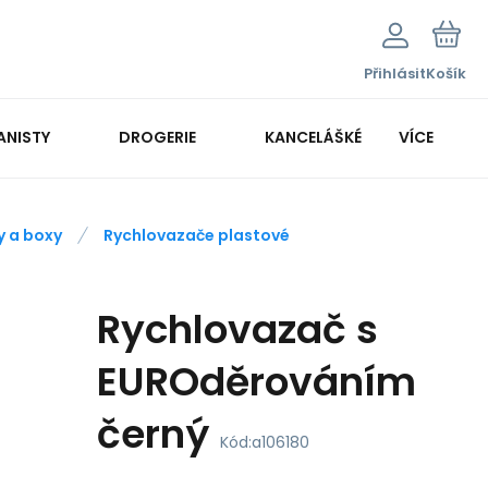
Přihlásit
Košík
ANISTY
DROGERIE
KANCELÁŠKÉ POTŘEBY
VÍCE
KANCELÁŘSKÁ TECHNIKA
y a boxy
Rychlovazače plastové
Rychlovazač s
EUROděrováním
černý
Kód:
a106180