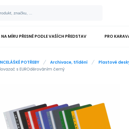
 NA MÍRU PŘESNĚ PODLE VAŠÍCH PŘEDSTAV
PRO KARAV
TISKOPISY
PRO ŠKOLÁKY
NCELÁŠKÉ POTŘEBY
Archivace, třídění
Plastové desk
lovazač s EUROděrováním černý