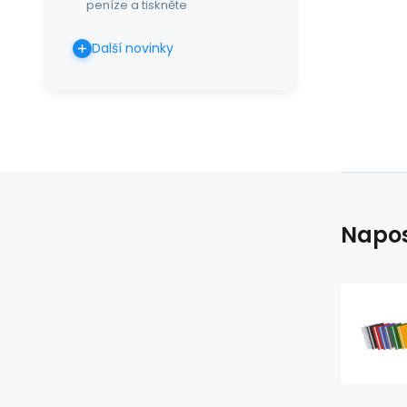
peníze a tiskněte
Další novinky
Napos