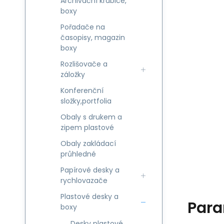
Archivační krabice,
boxy
Pořadače na
časopisy, magazin
boxy
Rozlišovače a
záložky
Konferenční
složky,portfolia
Obaly s drukem a
zipem plastové
Obaly zakládací
průhledné
Papírové desky a
rychlovazače
Plastové desky a
Para
boxy
Desky plastové