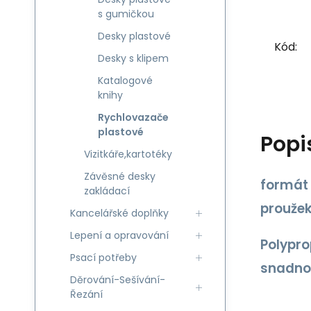
s gumičkou
Desky plastové
Kód:
Desky s klipem
Katalogové
knihy
Rychlovazače
plastové
Popi
Vizitkáře,kartotéky
Závěsné desky
formát 
zakládací
proužek
Kancelářské doplňky
Lepení a opravování
Polypro
Psací potřeby
snadno 
Děrování-Sešívání-
Řezání