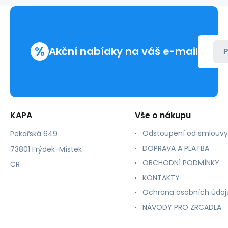
Cyan
/
Magenta
/
%
Yellow
Akční nabídky na váš e-mail
P
+
PGI570
XL
Black
MULTIPACK
,1x23ml+4x12ml
KAPA
Vše o nákupu
Odstoupení od smlouvy
Pekařská 649
DOPRAVA A PLATBA
73801 Frýdek-Místek
OBCHODNÍ PODMÍNKY
ČR
KONTAKTY
Ochrana osobních údaj
NÁVODY PRO ZRCADLA