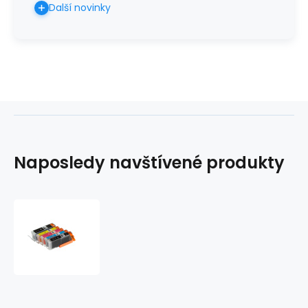
Další novinky
Naposledy navštívené produkty
Sada
Canon
CLI571,
PGI570,
XL
Black
/