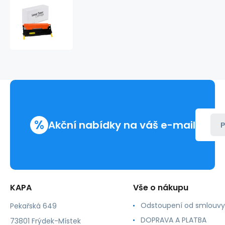
Samsung
CLT-
Y4092S
žlutá
kompatibilní
%
Akční nabídky na váš e-mail
P
KAPA
Vše o nákupu
Odstoupení od smlouvy
Pekařská 649
DOPRAVA A PLATBA
73801 Frýdek-Místek