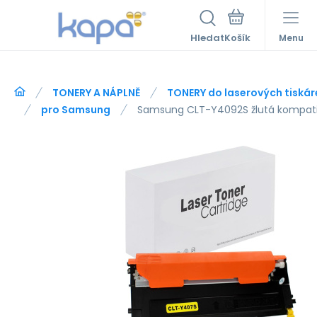
Hledat
Menu
TONERY A NÁPLNĚ
TONERY do laserových tiskár
pro Samsung
Samsung CLT-Y4092S žlutá kompatib