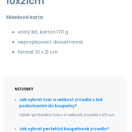
10x21cm
Skladová karta
volný list, karton 170 g
nepropisovací, dvoustranná
formát 10 x 21 cm
NOVINKY
Jak vybrat tvar a velikost zrcadla s led
podsvícením do koupelny?
Výběr správného tvaru a velikosti zrcadla s LED po
Jak vybrat perfektní koupelnové zrcadlo?