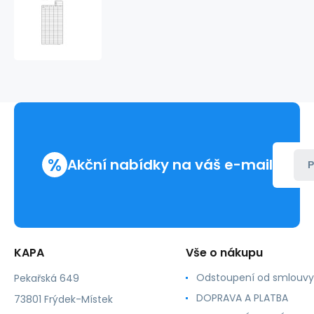
Skladová
karta
malá
OP1015
%
Akční nabídky na váš e-mail
P
KAPA
Vše o nákupu
Odstoupení od smlouvy
Pekařská 649
DOPRAVA A PLATBA
73801 Frýdek-Místek