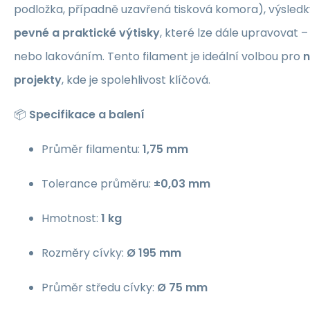
podložka, případně uzavřená tisková komora), výsledky 
pevné a praktické výtisky
, které lze dále upravovat 
nebo lakováním. Tento filament je ideální volbou pro
n
projekty
, kde je spolehlivost klíčová.
📦
Specifikace a balení
Průměr filamentu:
1,75 mm
Tolerance průměru:
±0,03 mm
Hmotnost:
1 kg
Rozměry cívky:
Ø 195 mm
Průměr středu cívky:
Ø 75 mm