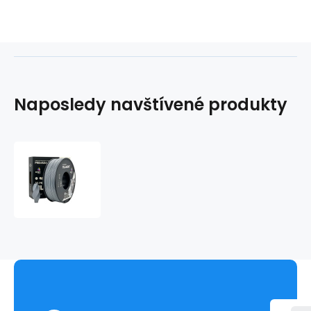
Naposledy navštívené produkty
Smart
Print
Filament
ABS+
stříbrná
1.75mm
1kg