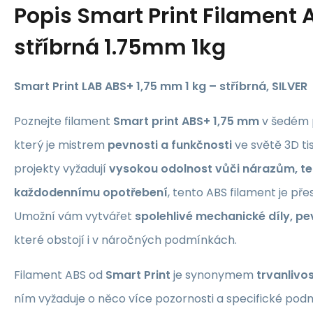
Popis
Smart Print Filament 
stříbrná 1.75mm 1kg
Smart Print LAB ABS+ 1,75 mm 1 kg – stříbrná, SILVER
Poznejte filament
Smart print ABS+ 1,75 mm
v šedém p
který je mistrem
pevnosti a funkčnosti
ve světě 3D ti
projekty vyžadují
vysokou odolnost vůči nárazům, te
každodennímu opotřebení
, tento ABS filament je pře
Umožní vám vytvářet
spolehlivé mechanické díly, pe
které obstojí i v náročných podmínkách.
Filament ABS od
Smart Print
je synonymem
trvanlivos
ním vyžaduje o něco více pozornosti a specifické pod