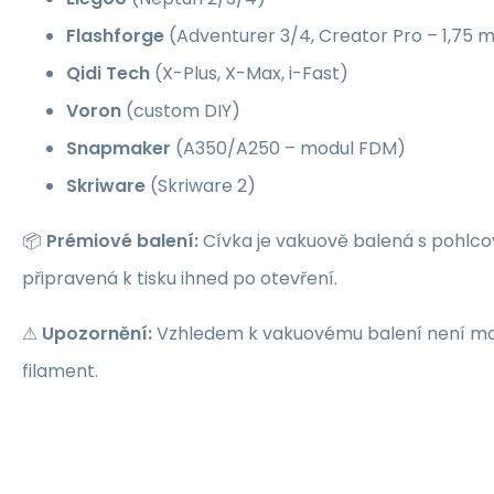
Flashforge
(Adventurer 3/4, Creator Pro – 1,75
Qidi Tech
(X-Plus, X-Max, i-Fast)
Voron
(custom DIY)
Snapmaker
(A350/A250 – modul FDM)
Skriware
(Skriware 2)
📦
Prémiové balení:
Cívka je vakuově balená s pohlco
připravená k tisku ihned po otevření.
⚠
Upozornění:
Vzhledem k vakuovému balení není mož
filament.