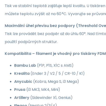
Tisk ve stabilní teplotě zajišťuje lepší kvalitu. U tiská
můžete teplotu zvýšit až na 60 °C. Vyvarujte se průvan
Maximální úhel převisu bez podpory (Threshold Ove
Tisk lze provádět bez podpěr až do úhlu 60°. Nad tí
použití podpůrných struktur.
Kompatibilita – filament je vhodný pro tiskárny FD
Bambu Lab
(P1P, P1S, X1C s AMS)
Krealita
(Ender 3 / V2 / 5 / CR-10 / K1)
Anycubic
(Kobra, Mega S, i3 Mega)
Prusa
(i3 MK3, MK4, Mini)
Artillery
(Sidewinder X1, Genius)
Elegoo
(Neptun 2/3/4)