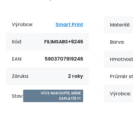
Výrobce:
Smart Print
Materiál:
Kód:
FILIMSABS+9246
Barva:
EAN:
5903707919246
Hmotnost 
Záruka:
2 roky
Průměr st
Výrobce:
VÍCE NAKOUPÍŠ, MÉNĚ
Stav:
ZAPLATÍŠ !!!