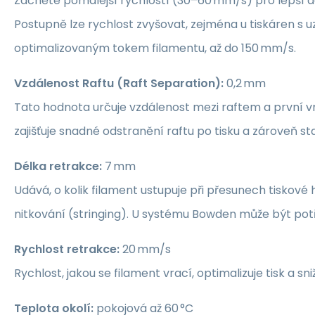
Začněte pomalejší rychlostí (30–60 mm/s) pro lepší ad
Postupně lze rychlost zvyšovat, zejména u tiskáren s
optimalizovaným tokem filamentu, až do 150 mm/s.
Vzdálenost Raftu (Raft Separation):
0,2 mm
Tato hodnota určuje vzdálenost mezi raftem a první vr
zajišťuje snadné odstranění raftu po tisku a zároveň stab
Délka retrakce:
7 mm
Udává, o kolik filament ustupuje při přesunech tiskové 
nitkování (stringing). U systému Bowden může být potř
Rychlost retrakce:
20 mm/s
Rychlost, jakou se filament vrací, optimalizuje tisk a sniž
Teplota okolí:
pokojová až 60 °C