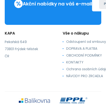
%
Akční nabídky na váš e-mail
P
KAPA
Vše o nákupu
Odstoupení od smlouvy
Pekařská 649
DOPRAVA A PLATBA
73801 Frýdek-Místek
OBCHODNÍ PODMÍNKY
ČR
KONTAKTY
Ochrana osobních údaj
NÁVODY PRO ZRCADLA