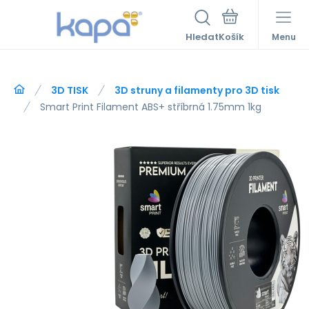
Hledat
Menu
3D TISK
3D struny a filamenty pro 3D tisk
Smart Print Filament ABS+ stříbrná 1.75mm 1kg