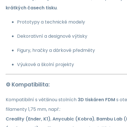
krátkých časech tisku
.
Prototypy a technické modely
Dekorativní a designové výtisky
Figury, hračky a dárkové předměty
Výukové a školní projekty
⚙️
Kompatibilita:
Kompatibilní s většinou stolních
3D tiskáren FDM
s ot
filamenty 1,75 mm, např.:
Creality (Ender, K1)
,
Anycubic (Kobra)
,
Bambu Lab (P1