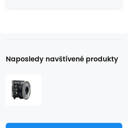
Naposledy navštívené produkty
Smart
Print
Filament
HS-
PLA
černá
1.75mm
1kg