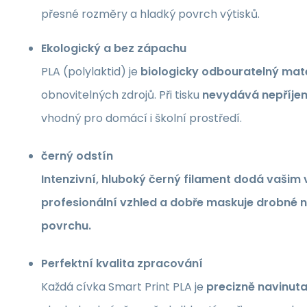
přesné rozměry a hladký povrch výtisků.
Ekologický a bez zápachu
PLA (polylaktid) je
biologicky odbouratelný mate
obnovitelných zdrojů. Při tisku
nevydává nepříje
vhodný pro domácí i školní prostředí.
černý
odstín
Intenzivní, hluboký
černý filament
dodá vašim v
profesionální vzhled a dobře maskuje drobné 
povrchu.
Perfektní kvalita zpracování
Každá cívka Smart Print PLA je
precizně navinut