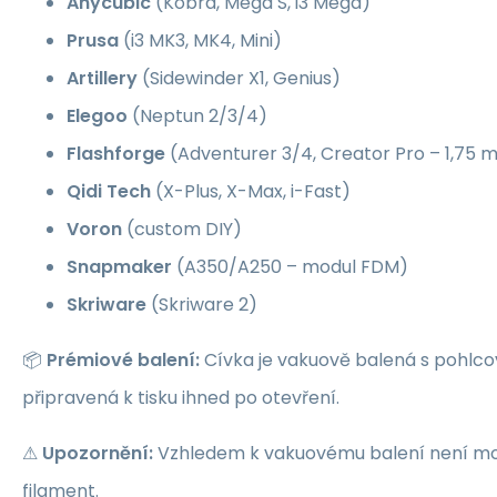
Anycubic
(Kobra, Mega S, i3 Mega)
Prusa
(i3 MK3, MK4, Mini)
Artillery
(Sidewinder X1, Genius)
Elegoo
(Neptun 2/3/4)
Flashforge
(Adventurer 3/4, Creator Pro – 1,75
Qidi Tech
(X-Plus, X-Max, i-Fast)
Voron
(custom DIY)
Snapmaker
(A350/A250 – modul FDM)
Skriware
(Skriware 2)
📦
Prémiové balení:
Cívka je vakuově balená s pohlco
připravená k tisku ihned po otevření.
⚠
Upozornění:
Vzhledem k vakuovému balení není mož
filament.