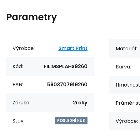
Parametry
Výrobce:
Smart Print
Materiál:
Kód:
FILIMSPLAHS9260
Barva:
EAN:
5903707919260
Hmotnost 
Záruka:
2roky
Průměr st
Stav:
Výrobce:
POSLEDNÍ KUS