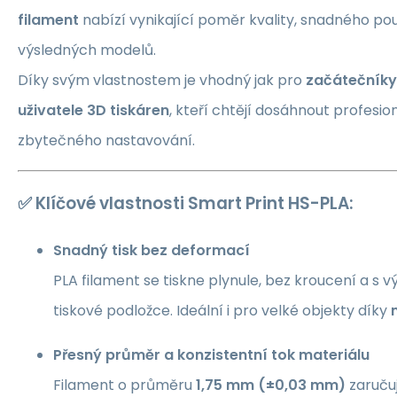
filament
nabízí vynikající poměr kvality, snadného použ
výsledných modelů.
Díky svým vlastnostem je vhodný jak pro
začátečníky
uživatele 3D tiskáren
, kteří chtějí dosáhnout profesi
zbytečného nastavování.
✅
Klíčové vlastnosti Smart Print HS-PLA:
Snadný tisk bez deformací
PLA filament se tiskne plynule, bez kroucení a s v
tiskové podložce. Ideální i pro velké objekty díky
Přesný průměr a konzistentní tok materiálu
Filament o průměru
1,75 mm (±0,03 mm)
zaručuj