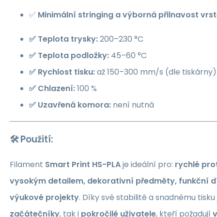
✅
Minimální stringing a výborná přilnavost vrs
✅ Teplota trysky:
200–230 °C
✅ Teplota podložky:
45–60 °C
✅ Rychlost tisku:
až 150–300 mm/s (dle tiskárny)
✅ Chlazení:
100 %
✅ Uzavřená komora:
není nutná
🛠️
Použití:
Filament
Smart Print HS-PLA
je ideální pro:
rychlé pro
vysokým detailem, dekorativní předměty, funkční dí
výukové projekty
. Díky své stabilitě a snadnému tisku
začátečníky
, tak i
pokročilé uživatele
, kteří požadují
v