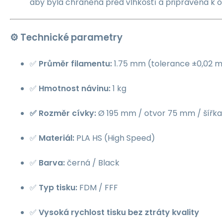
aby byla chráněna před vlhkostí a připravena k 
⚙️ Technické parametry
✅
Průměr filamentu:
1.75 mm (tolerance ±0,02 
✅
Hmotnost návinu:
1 kg
✅ Rozměr cívky:
Ø 195 mm / otvor 75 mm / šířk
✅
Materiál:
PLA HS (High Speed)
✅
Barva:
černá / Black
✅
Typ tisku:
FDM / FFF
✅
Vysoká rychlost tisku bez ztráty kvality