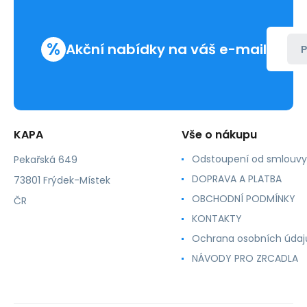
%
Akční nabídky na váš e-mail
P
KAPA
Vše o nákupu
Odstoupení od smlouvy
Pekařská 649
DOPRAVA A PLATBA
73801 Frýdek-Místek
OBCHODNÍ PODMÍNKY
ČR
KONTAKTY
Ochrana osobních údaj
NÁVODY PRO ZRCADLA