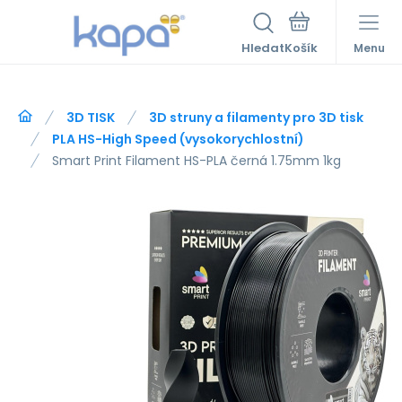
Hledat
Menu
3D TISK
3D struny a filamenty pro 3D tisk
PLA HS-High Speed (vysokorychlostní)
Smart Print Filament HS-PLA černá 1.75mm 1kg