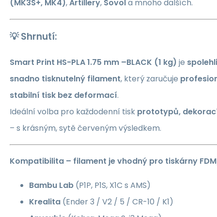
(MK3S+, MK4)
,
Artillery
,
Sovol
a mnoho dalších.
💡
Shrnutí:
Smart Print HS-PLA 1.75 mm –BLACK
(1 kg)
je
spolehl
snadno tisknutelný filament
, který zaručuje
profesio
stabilní tisk bez deformací
.
Ideální volba pro každodenní tisk
prototypů, dekorací
– s krásným, sytě červeným výsledkem.
Kompatibilita – filament je vhodný pro tiskárny FD
Bambu Lab
(P1P, P1S, X1C s AMS)
Krealita
(Ender 3 / V2 / 5 / CR-10 / K1)