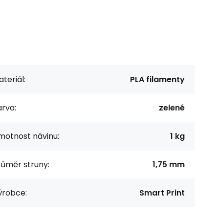
teriál:
PLA filamenty
rva:
zelené
motnost návinu:
1 kg
růměr struny:
1,75 mm
ýrobce:
Smart Print