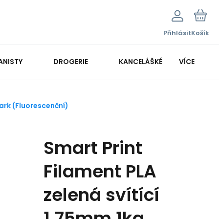
Přihlásit
Košík
ANISTY
DROGERIE
KANCELÁŠKÉ POTŘEBY
VÍCE
KANCELÁŘSKÁ TECHNIKA
ark (Fluorescenční)
Smart Print
Filament PLA
zelená svítící
1.75mm 1kg