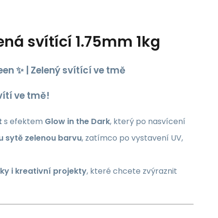
ená svítící 1.75mm 1kg
en ✨ | Zelený svítící ve tmě
vítí ve tmě!
t
s efektem
Glow in the Dark
, který po nasvícení
u sytě zelenou barvu
, zatímco po vystavení UV,
ky i kreativní projekty
, které chcete zvýraznit