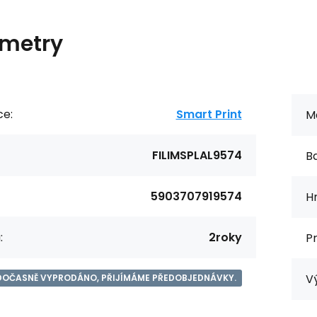
metry
ce:
Smart Print
Ma
FILIMSPLAL9574
Ba
5903707919574
H
:
2roky
P
V
DOČASNĚ VYPRODÁNO, PŘIJÍMÁME PŘEDOBJEDNÁVKY.