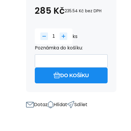
285
Kč
235.54
Kč
bez DPH
ks
Poznámka do košíku:
DO KOŠÍKU
Dotaz
Hlídat
Sdílet