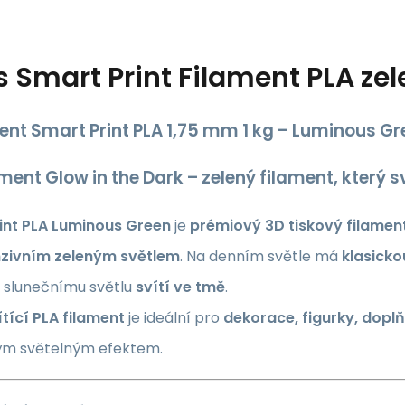
s
Smart Print Filament PLA zel
ent Smart Print PLA 1,75 mm 1 kg – Luminous Gre
ament Glow in the Dark – zelený filament, který s
int PLA Luminous Green
je
prémiový 3D tiskový filamen
nzivním zeleným světlem
. Na denním světle má
klasicko
 slunečnímu světlu
svítí ve tmě
.
ítící PLA filament
je ideální pro
dekorace, figurky, doplň
ým světelným efektem.