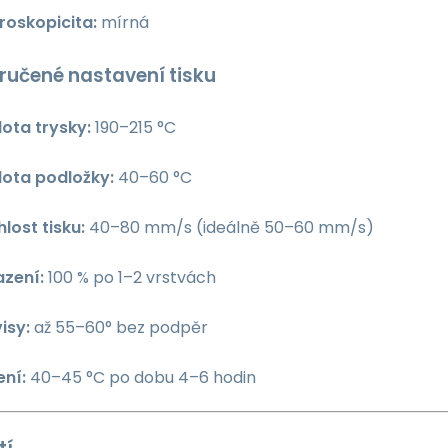
roskopicita:
mírná
ručené nastavení tisku
lota trysky:
190–215 °C
lota podložky:
40–60 °C
lost tisku:
40–80 mm/s (ideálně 50–60 mm/s)
azení:
100 % po 1–2 vrstvách
isy:
až 55–60° bez podpěr
ení:
40–45 °C po dobu 4–6 hodin