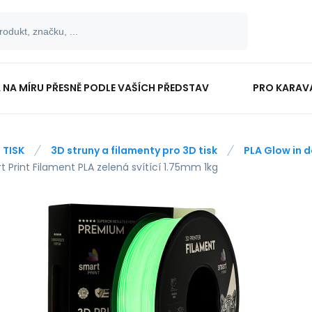
 NA MÍRU PŘESNĚ PODLE VAŠÍCH PŘEDSTAV
PRO KARAV
TISKOPISY
PRO ŠKOLÁKY
 TISK
3D struny a filamenty pro 3D tisk
PLA Glow in d
 Print Filament PLA zelená svítící 1.75mm 1kg