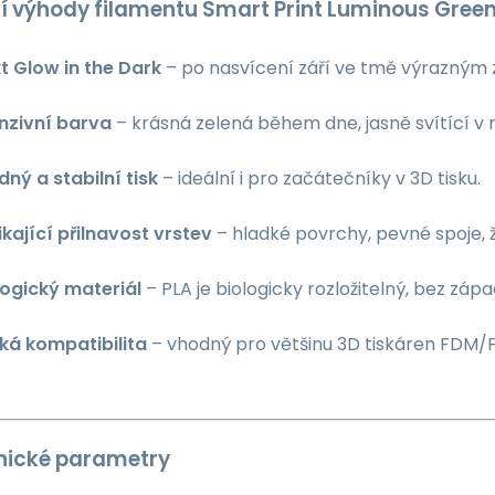
í výhody filamentu Smart Print Luminous Gree
t Glow in the Dark
– po nasvícení září ve tmě výrazným
enzivní barva
– krásná zelená během dne, jasně svítící v n
ný a stabilní tisk
– ideální i pro začátečníky v 3D tisku.
kající přilnavost vrstev
– hladké povrchy, pevné spoje,
logický materiál
– PLA je biologicky rozložitelný, bez záp
oká kompatibilita
– vhodný pro většinu 3D tiskáren FDM/FF
nické parametry