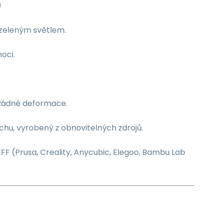
n
 zeleným světlem.
oci.
 žádné deformace.
achu, vyrobený z obnovitelných zdrojů.
F (Prusa, Creality, Anycubic, Elegoo, Bambu Lab