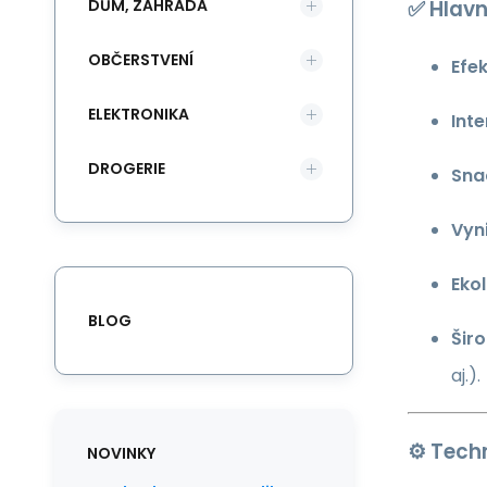
DŮM, ZAHRADA
✅
Hlavn
OBČERSTVENÍ
Efek
ELEKTRONIKA
Int
DROGERIE
Snad
Vyni
Eko
BLOG
Šir
aj.).
⚙️
Tech
NOVINKY