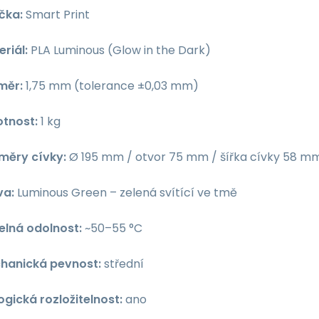
čka:
Smart Print
riál:
PLA Luminous (Glow in the Dark)
měr:
1,75 mm (tolerance ±0,03 mm)
tnost:
1 kg
měry cívky:
Ø 195 mm / otvor 75 mm / šířka cívky 58 m
va:
Luminous Green – zelená svítící ve tmě
elná odolnost:
~50–55 °C
hanická pevnost:
střední
ogická rozložitelnost:
ano