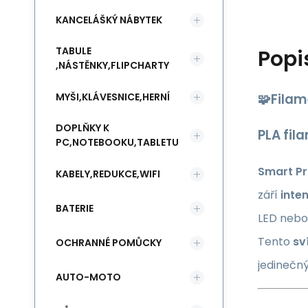
KANCELÁŠKÝ NÁBYTEK
TABULE
Popi
,NÁSTĚNKY,FLIPCHARTY
MYŠI,KLÁVESNICE,HERNÍ
🧩
Filam
DOPLŇKY K
PLA fil
PC,NOTEBOOKU,TABLETU
Smart Pr
KABELY,REDUKCE,WIFI
září
inte
BATERIE
LED nebo
Tento
sv
OCHRANNÉ POMŮCKY
jedinečn
AUTO-MOTO