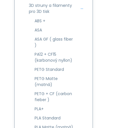
3D struny a filamenty
pro 3D tisk
ABS +
ASA
ASA GF ( glass fiber
)
PA12 + CF15
(karbonový nyllon)
PETG Standard
PETG Matte
(matná)
PETG + CF (carbon
fieber )
PLA+
PLA Standard
PLA Matte (matná)