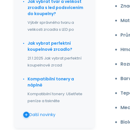
Jak vybrat tvar a velikost
Zna
zrcadla s led podsvícením
do koupelny?
Mate
Výběr správného tvaru a
velikosti zrcadla s LED po
Prů
Jak vybrat perfektní
Hmo
koupelnové zrcadlo?
21.1.2025 Jak vybrat perfektní
Roz
koupelnové zrcad
Bar
Kompatibilní tonery a
náplně
Tep
Kompatibilní tonery: Ušetřete
peníze a tiskněte
Mec
Další novinky
Biol