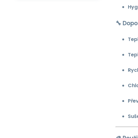
Hyg
🔧
Dopo
Tep
Tep
Rych
Chl
Přev
Suš