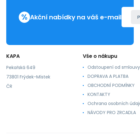
%
Akční nabídky na váš e-mail
P
KAPA
Vše o nákupu
Odstoupení od smlouvy
Pekařská 649
DOPRAVA A PLATBA
73801 Frýdek-Místek
OBCHODNÍ PODMÍNKY
ČR
KONTAKTY
Ochrana osobních údaj
NÁVODY PRO ZRCADLA