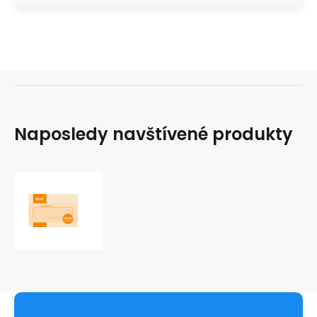
Naposledy navštívené produkty
Stvrzenka
A6
NCR
OP1080