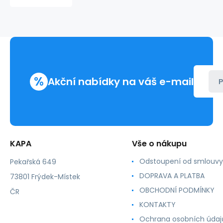
1600W
-
modrý
100%
nový
(MC
1600,
%
1650,
Akční nabídky na váš e-mail
P
1680,
1690,
1690MFP)
2500
kopií,A0V30HH
KAPA
Vše o nákupu
Odstoupení od smlouvy
Pekařská 649
DOPRAVA A PLATBA
73801 Frýdek-Místek
OBCHODNÍ PODMÍNKY
ČR
KONTAKTY
Ochrana osobních údaj