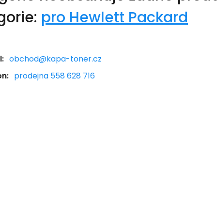
gorie:
pro Hewlett Packard
:
obchod@kapa-toner.cz
on:
prodejna 558 628 716