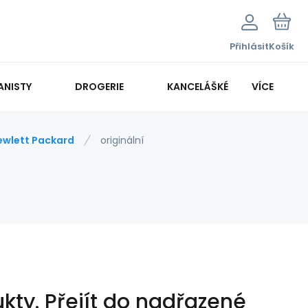
Přihlásit
Košík
ANISTY
DROGERIE
KANCELÁŠKÉ POTŘEBY
VÍCE
KANCELÁŘSKÁ TECHNIKA
ewlett Packard
originální
kty.
Přejít do nadřazené