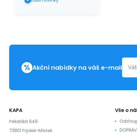
Další novinky
%
Akční nabídky na váš e-mail
KAPA
Vše o n
Odstoup
Pekařská 649
DOPRAV
73801 Frýdek-Místek