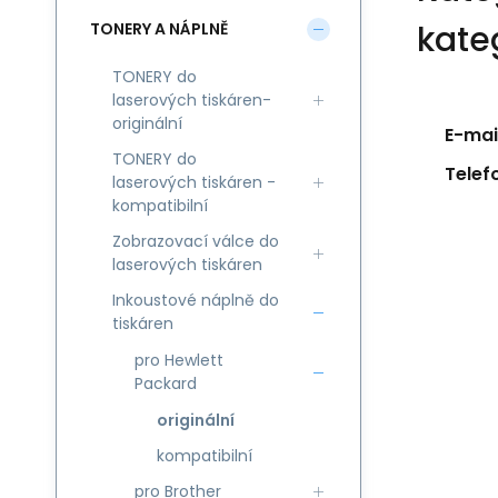
kate
TONERY A NÁPLNĚ
TONERY do
laserových tiskáren-
originální
E-mail
TONERY do
Telef
laserových tiskáren -
kompatibilní
Zobrazovací válce do
laserových tiskáren
Inkoustové náplně do
tiskáren
pro Hewlett
Packard
originální
kompatibilní
pro Brother