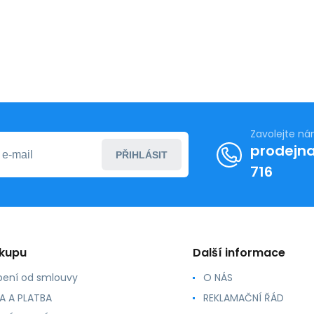
Zavolejte n
prodejna
PŘIHLÁSIT
716
ákupu
Další informace
ení od smlouvy
O NÁS
A A PLATBA
REKLAMAČNÍ ŘÁD