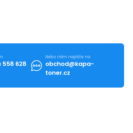
ám
Nebo nám napište na
 558 628
obchod@kapa-
toner.cz