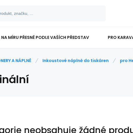
 NA MÍRU PŘESNĚ PODLE VAŠÍCH PŘEDSTAV
PRO KARAV
TISKOPISY
PRO ŠKOLÁKY
NERY A NÁPLNĚ
Inkoustové náplně do tiskáren
pro H
inální
gorie neobsahuje žádné produ