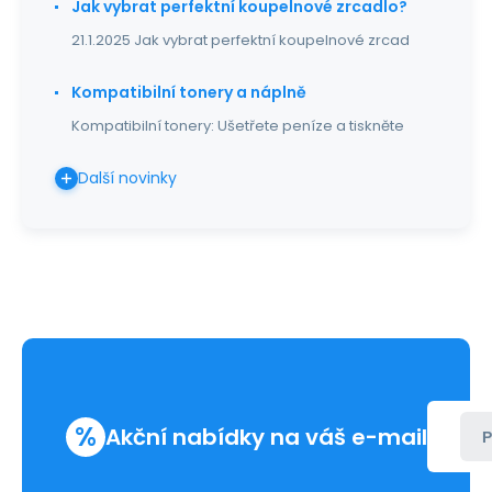
Jak vybrat perfektní koupelnové zrcadlo?
21.1.2025 Jak vybrat perfektní koupelnové zrcad
Kompatibilní tonery a náplně
Kompatibilní tonery: Ušetřete peníze a tiskněte
Další novinky
%
Akční nabídky na váš e-mail
P