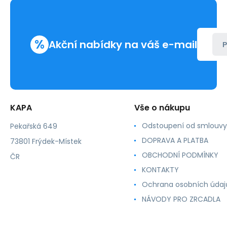
v
dóze
20ks
tablety
%
do
Akční nabídky na váš e-mail
P
chemického
WC
KAPA
Vše o nákupu
Odstoupení od smlouvy
Pekařská 649
DOPRAVA A PLATBA
73801 Frýdek-Místek
OBCHODNÍ PODMÍNKY
ČR
KONTAKTY
Ochrana osobních údaj
NÁVODY PRO ZRCADLA