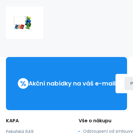
Záznamní
kniha
A6
čistá
%
Akční nabídky na váš e-mail
P
KAPA
Vše o nákupu
Odstoupení od smlouvy
Pekařská 649