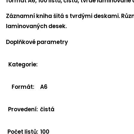
formát A6, 100 listů, čistá, tvrdé laminované
Záznamní kniha šitá s tvrdými deskami. Růz
laminovaných desek.
Doplňkové parametry
Kategorie
:
Formát
:
A6
Provedení
:
čistá
Počet listů
:
100